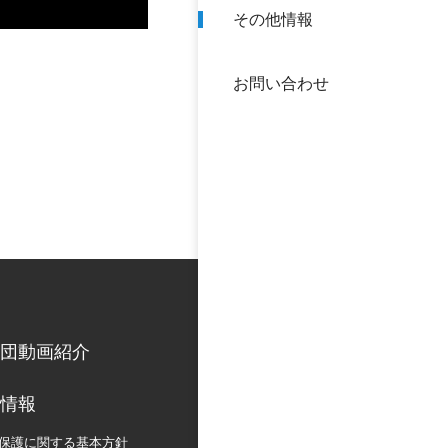
その他情報
40年
交流
中谷
お問い合わせ
大学
国際
役員
科学
公開
次世
年報
中谷
団動画紹介
情報
保護に関する
基本方針