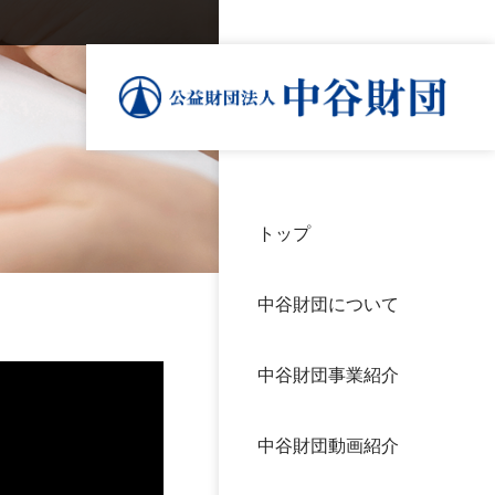
トップ
理事
中谷
個人
基本
中谷財団について
設立
神戸
アク
中谷財団事業紹介
財団
長期
よく
中谷財団動画紹介
沿革
研究
サイ