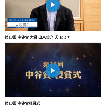
大学院生奨学金
国際学生交流プログラ
役員・評議員
公開情報
アクセス
ム
よくあるご質問
日本語
English
マイページ
年報一覧
中谷財団レポート
科学教育振興助成・
サイトマップ
中谷財団アーカイブ
次世代理系人材育成プ
第18回 中谷賞 大賞 山東信介 氏 セミナー
ログラム助成
第18回 中谷賞授賞式