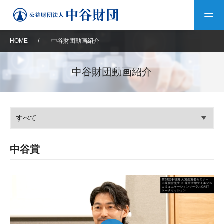
HOME
/
中谷財団動画紹介
トップ
中谷財団動画紹介
中谷財団について
中谷財団について
理事長挨拶
中谷財団事業紹介
設立趣意書
中谷財団事業紹介
財団概要
中谷賞
中谷財団動画紹介
中谷賞
40年史デジタルブック
沿革
神戸賞
長期大型研究助成
その他情報
中谷財団40年史
研究助成
その他情報
交流助成
個人情報保護に関する
お問い合わせ
40年史別冊
基本方針