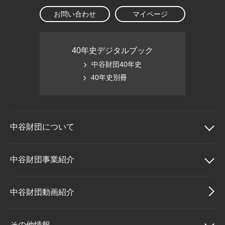
お問い合わせ
マイページ
40年史デジタルブック
中谷財団40年史
40年史別冊
中谷財団に
ついて
中谷財団について
中谷財団事業紹介
理事長挨拶
中谷財団事業紹介
中谷財団動画紹介
設立趣意書
中谷賞
その他情報