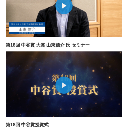
大学院生奨学金
国際学生交流プログラ
役員・評議員
公開情報
アクセス
ム
よくあるご質問
日本語
English
マイページ
年報一覧
中谷財団レポート
科学教育振興助成・
サイトマップ
中谷財団アーカイブ
次世代理系人材育成プ
第18回 中谷賞 大賞 山東信介 氏 セミナー
ログラム助成
第18回 中谷賞授賞式