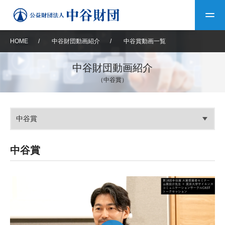
HOME
/
中谷財団動画紹介
/
中谷賞動画一覧
トップ
中谷財団動画紹介
（中谷賞）
中谷財団について
中谷財団について
理事長挨拶
中谷財団事業紹介
設立趣意書
中谷財団事業紹介
財団概要
中谷賞
中谷財団動画紹介
中谷賞
40年史デジタルブック
沿革
神戸賞
長期大型研究助成
その他情報
中谷財団40年史
研究助成
その他情報
交流助成
個人情報保護に関する
お問い合わせ
40年史別冊
基本方針