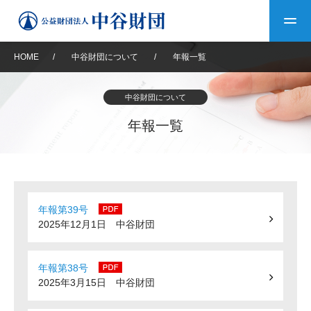
HOME
/
中谷財団について
/
年報一覧
トップ
中谷財団について
中谷財団について
年報一覧
中谷財団について
理事長挨拶
中谷財団事業紹介
設立趣意書
中谷財団事業紹介
財団概要
中谷賞
中谷財団動画紹介
年報第39号
2025年12月1日 中谷財団
40年史デジタルブック
沿革
神戸賞
長期大型研究助成
その他情報
中谷財団40年史
年報第38号
研究助成
その他情報
2025年3月15日 中谷財団
交流助成
個人情報保護に関する
お問い合わせ
40年史別冊
基本方針