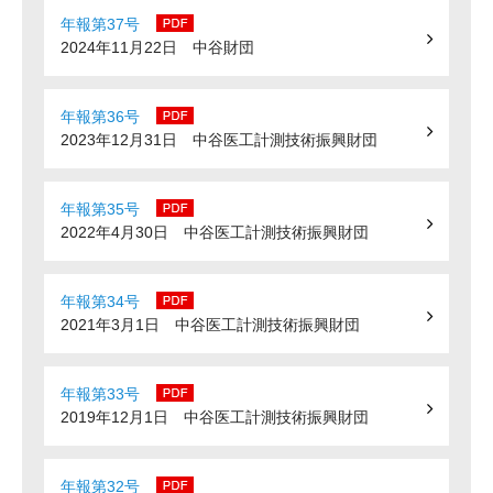
大学院生奨学金
国際学生交流プログラ
役員・評議員
公開情報
年報第37号
2024年11月22日 中谷財団
アクセス
ム
よくあるご質問
日本語
English
マイページ
年報一覧
中谷財団レポート
年報第36号
科学教育振興助成・
サイトマップ
中谷財団アーカイブ
2023年12月31日 中谷医工計測技術振興財団
次世代理系人材育成プ
ログラム助成
年報第35号
2022年4月30日 中谷医工計測技術振興財団
年報第34号
2021年3月1日 中谷医工計測技術振興財団
年報第33号
2019年12月1日 中谷医工計測技術振興財団
年報第32号