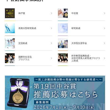
大学院生奨学金
国際学生交流プログラ
役員・評議員
公開情報
アクセス
ム
よくあるご質問
神戸賞
中谷賞
日本語
English
マイページ
年報一覧
中谷財団レポート
科学教育振興助成・
サイトマップ
中谷財団アーカイブ
長期大型研究助成
研究助成
次世代理系人材育成プ
ログラム助成
交流助成
大学院生奨学金
科学教育振興助成・
国際学生交流
次世代理系人材育成プログラ
プログラム
ム助成