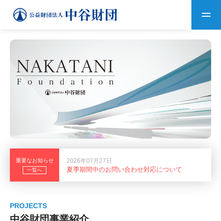
トップ
中谷財団について
中谷財団について
理事長挨拶
中谷財団事業紹介
設立趣意書
中谷財団事業紹介
財団概要
中谷賞
中谷財団動画紹介
2026年
重要なお知らせ
2026年07月27日
推薦募集を終了しまし
「中谷
夏季期間中のお問い合わせ対応について
40年史デジタルブック
一覧へ
沿革
神戸賞
長期大型研究助成
その他情報
共同記
中谷財団40年史
研究助成
その他情報
交流助成
個人情報保護に関する
お問い合わせ
40年史別冊
PROJECTS
基本方針
中谷財団事業紹介