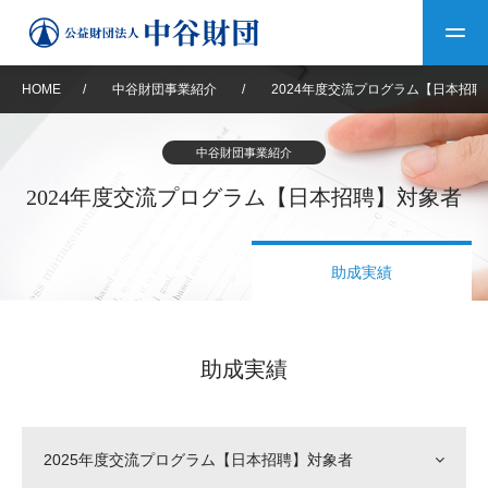
HOME
/
中谷財団事業紹介
/
2024年度交流プログラム【日本招
トップ
中谷財団事業紹介
中谷財団について
2024年度交流プログラム【日本招聘】対象者
中谷財団について
理事長挨拶
中谷財団事業紹介
助成実績
設立趣意書
中谷財団事業紹介
財団概要
中谷賞
中谷財団動画紹介
助成実績
40年史デジタルブック
沿革
神戸賞
長期大型研究助成
その他情報
中谷財団40年史
研究助成
その他情報
交流助成
個人情報保護に関する
お問い合わせ
40年史別冊
2025年度交流プログラム【日本招聘】対象者
基本方針