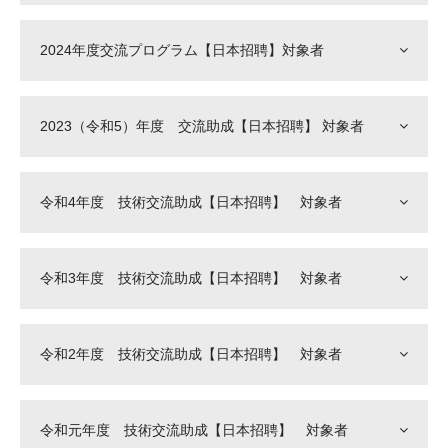
大学院生奨学金
国際学生交流プログラ
役員・評議員
公開情報
アクセス
ム
よくあるご質問
2024年度交流プログラム【日本招聘】対象者
日本語
English
マイページ
年報一覧
中谷財団レポート
科学教育振興助成・
サイトマップ
中谷財団アーカイブ
2023（令和5）年度 交流助成【日本招聘】 対象者
次世代理系人材育成プ
ログラム助成
令和4年度 技術交流助成【日本招聘】 対象者
令和3年度 技術交流助成【日本招聘】 対象者
令和2年度 技術交流助成【日本招聘】 対象者
令和元年度 技術交流助成【日本招聘】 対象者