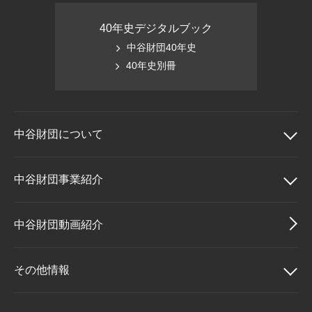
40年史デジタルブック
中谷財団40年史
40年史別冊
中谷財団に
ついて
中谷財団について
中谷財団事業紹介
理事長挨拶
中谷財団事業紹介
中谷財団動画紹介
設立趣意書
中谷賞
その他情報
財団概要
神戸賞