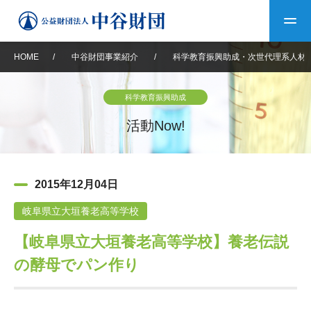
HOME
/
中谷財団事業紹介
/
科学教育振興助成・次世代理系人材
トップ
科学教育振興助成
中谷財団について
活動Now!
中谷財団について
理事長挨拶
中谷財団事業紹介
2015年12月04日
設立趣意書
中谷財団事業紹介
財団概要
中谷賞
中谷財団動画紹介
岐阜県立大垣養老高等学校
【岐阜県立大垣養老高等学校】養老伝説
40年史デジタルブック
沿革
神戸賞
長期大型研究助成
その他情報
の酵母でパン作り
中谷財団40年史
研究助成
その他情報
交流助成
個人情報保護に関する
お問い合わせ
40年史別冊
基本方針