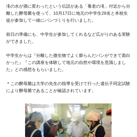
大学院生奨学金
国際学生交流プログラ
滝の水が酒に変わったという伝説がある「養老の滝」付近から分
役員・評議員
公開情報
離した酵母菌を使って、10月17日に地元の中学生28名と本校生
アクセス
ム
よくあるご質問
日本語
English
マイページ
徒が参加して一緒にパンづくりを行いました。
年報一覧
中谷財団レポート
科学教育振興助成・
サイトマップ
中谷財団アーカイブ
前日の準備にも、中学生が参加してくれるなど広がりのある実験
ができました。
次世代理系人材育成プ
ログラム助成
中学生からは『分離した微生物でよく膨らんだパンができて面白
かった』『この講座を体験して地元の自然や環境を意識しまし
た』との感想をもらいました。
＊この酵母菌は大学の先生の指導を受けて行った遺伝子同定試験
により酵母菌であることが確認されています。