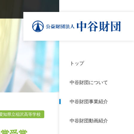
トップ
理事
中谷
個人
基本
中谷財団について
設立
神戸
アク
中谷財団事業紹介
財団
長期
よく
愛知県立稲沢高等学校
中谷財団動画紹介
沿革
研究
サイ