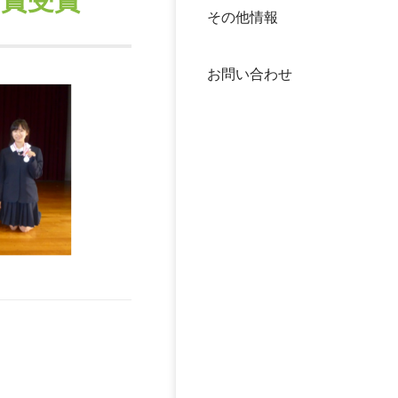
秀賞受賞
その他情報
40年
交流
中谷
お問い合わせ
大学
国際
役員
科学
公開
次世
年報
中谷