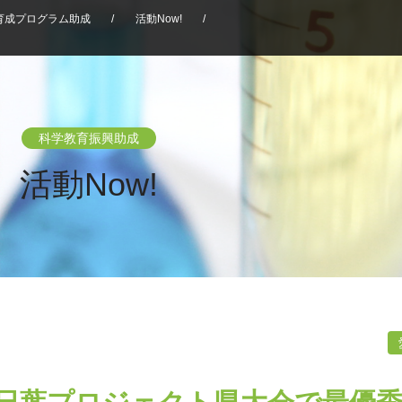
育成プログラム助成
/
活動Now!
/
科学教育振興助成
活動Now!