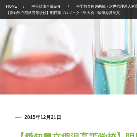
HOME
/
中谷財団事業紹介
/
科学教育振興助成・次世代理系人材
【愛知県立稲沢高等学校】明日葉プロジェクト県大会で最優秀賞受賞
2015年12月21日