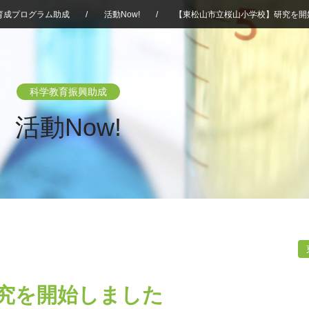
育成プログラム助成
/
活動Now!
/
【東松山市立桜山小学校】研究を開
科学教育振興助成
活動Now!
究を開始しました