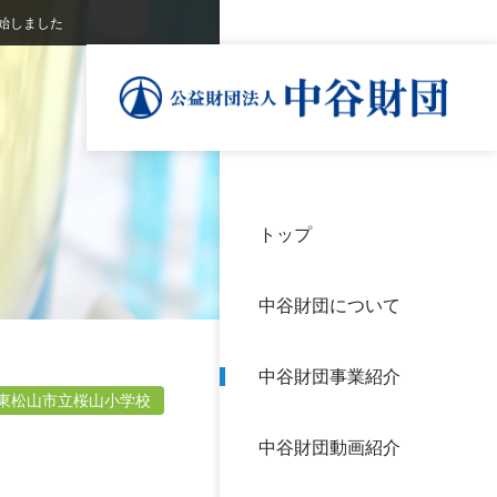
始しました
トップ
理事
中谷
個人
基本
中谷財団について
設立
神戸
アク
中谷財団事業紹介
財団
長期
東松山市立桜山小学校
よく
中谷財団動画紹介
沿革
研究
サイ