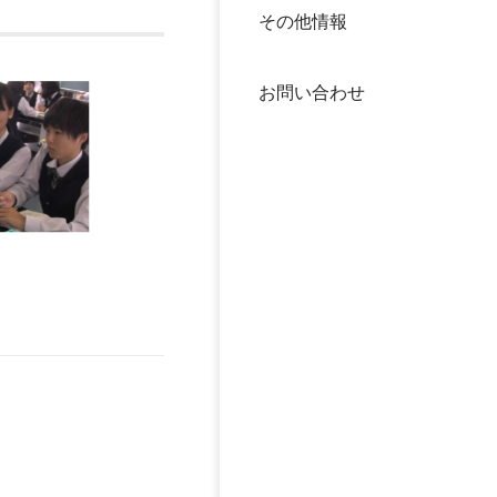
その他情報
40年
交流
中谷
お問い合わせ
大学
国際
役員
科学
公開
次世
年報
中谷