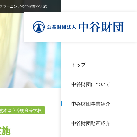
ブラーニング公開授業を実施
トップ
理事
中谷
個人
基本
中谷財団について
設立
神戸
アク
中谷財団事業紹介
財団
長期
熊本県立苓明高等学校
よく
中谷財団動画紹介
沿革
研究
実施
サイ