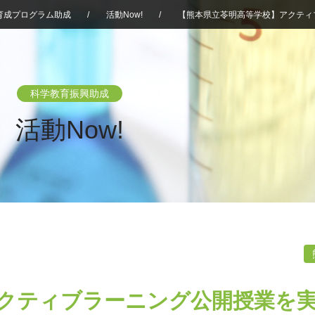
育成プログラム助成
/
活動Now!
/
【熊本県立苓明高等学校】アクティ
科学教育振興助成
活動Now!
クティブラーニング公開授業を