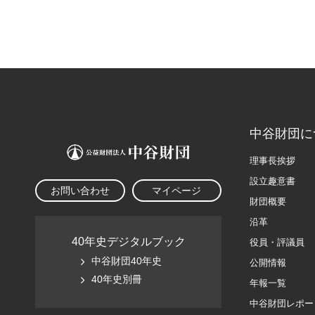
中谷財団に
理事長挨拶
設立趣意書
お問い合わせ
マイページ
財団概要
沿革
40年史デジタルブック
役員・評議員
中谷財団40年史
公開情報
40年史別冊
年報一覧
中谷財団レポー