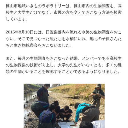
大学院生奨学金
国際学生交流プログラ
篠山市地域いきものラボラトリーは、篠山市内の生物調査を、高
役員・評議員
公開情報
校生と大学生だけでなく、市民の方を交えておこなう方法を模索
アクセス
ム
よくあるご質問
日本語
English
マイページ
しています。
年報一覧
中谷財団レポート
科学教育振興助成・
サイトマップ
中谷財団アーカイブ
2015年8月10日には、日置集落内を流れる水路の生物調査をおこ
ない、そこで見つかった魚たちを水槽にいれ、地元の子供さんた
次世代理系人材育成プ
ちと生き物観察会をおこないました。
ログラム助成
また、毎月の生物調査をおこなった結果、メンバーである高校生
の生物採集の技術が向上し、大学の先生がいなくとも、多くの種
類の生物がいることを確認することができるようになりました。