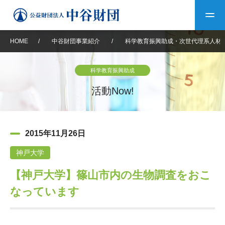
HOME
/
中谷財団事業紹介
/
科学教育振興助成・次世代理系人材
トップ
科学教育振興助成
中谷財団について
活動Now!
中谷財団について
理事長挨拶
中谷財団事業紹介
2015年11月26日
設立趣意書
中谷財団事業紹介
財団概要
中谷賞
中谷財団動画紹介
神戸大学
【神戸大学】篠山市内の生物調査をおこ
40年史デジタルブック
沿革
神戸賞
長期大型研究助成
その他情報
なっています
中谷財団40年史
研究助成
その他情報
交流助成
個人情報保護に関する
お問い合わせ
40年史別冊
基本方針