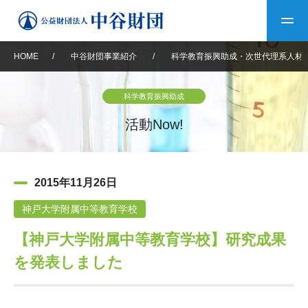
HOME
/
中谷財団事業紹介
/
科学教育振興助成・次世代理系人材
トップ
科学教育振興助成
中谷財団について
活動Now!
中谷財団について
理事長挨拶
中谷財団事業紹介
2015年11月26日
設立趣意書
中谷財団事業紹介
財団概要
中谷賞
中谷財団動画紹介
神戸大学附属中等教育学校
【神戸大学附属中等教育学校】研究成果
40年史デジタルブック
沿革
神戸賞
長期大型研究助成
その他情報
を発表しました
中谷財団40年史
研究助成
その他情報
交流助成
個人情報保護に関する
お問い合わせ
40年史別冊
基本方針