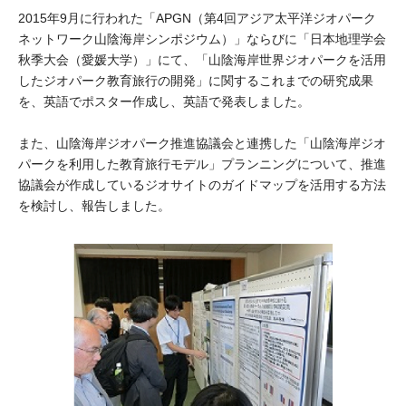
大学院生奨学金
国際学生交流プログラ
2015年9月に行われた「APGN（第4回アジア太平洋ジオパーク
役員・評議員
公開情報
ネットワーク山陰海岸シンポジウム）」ならびに「日本地理学会
アクセス
ム
よくあるご質問
日本語
English
マイページ
秋季大会（愛媛大学）」にて、「山陰海岸世界ジオパークを活用
年報一覧
中谷財団レポート
したジオパーク教育旅行の開発」に関するこれまでの研究成果
科学教育振興助成・
サイトマップ
中谷財団アーカイブ
を、英語でポスター作成し、英語で発表しました。
次世代理系人材育成プ
また、山陰海岸ジオパーク推進協議会と連携した「山陰海岸ジオ
ログラム助成
パークを利用した教育旅行モデル」プランニングについて、推進
協議会が作成しているジオサイトのガイドマップを活用する方法
を検討し、報告しました。