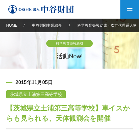
HOME
/
中谷財団事業紹介
/
科学教育振興助成・次世代理系人材
トップ
科学教育振興助成
中谷財団について
活動Now!
中谷財団について
理事長挨拶
中谷財団事業紹介
2015年11月05日
設立趣意書
中谷財団事業紹介
財団概要
中谷賞
中谷財団動画紹介
茨城県立土浦第三高等学校
【茨城県立土浦第三高等学校】車イスか
40年史デジタルブック
沿革
神戸賞
長期大型研究助成
その他情報
らも見られる、天体観測会を開催
中谷財団40年史
研究助成
その他情報
交流助成
個人情報保護に関する
お問い合わせ
40年史別冊
基本方針