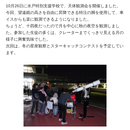
大学院生奨学金
国際学生交流プログラ
10月26日に水戸特別支援学校で、天体観測会を開催しました。
役員・評議員
公開情報
今回、望遠鏡の高さを自由に昇降できる特注の脚を使用して、車
アクセス
ム
よくあるご質問
日本語
English
マイページ
イスからも楽に観測できるようになりました。
年報一覧
中谷財団レポート
ちょうど、十四夜だったので月を中心に秋の夜空を観測しまし
科学教育振興助成・
サイトマップ
中谷財団アーカイブ
た。参加した生徒の多くは、クレーターまでくっきり見える月の
様子に興奮気味でした。
次世代理系人材育成プ
次回は、冬の星座観察とスターキャッチコンテストを予定してい
ログラム助成
ます。