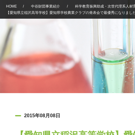
HOME
/
中谷財団事業紹介
/
科学教育振興助成・次世代理系人材
【愛知県立稲沢高等学校】愛知県学校農業クラブの発表会で最優秀になりまし
2015年08月08日