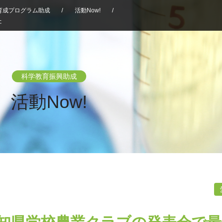
育成プログラム助成
/
活動Now!
/
た
科学教育振興助成
活動Now!