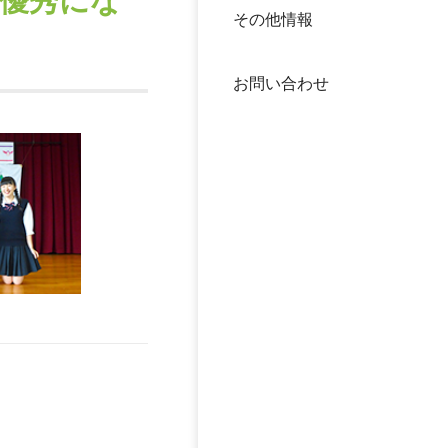
最優秀にな
その他情報
40年
交流
中谷
お問い合わせ
大学
国際
役員
科学
公開
次世
年報
中谷