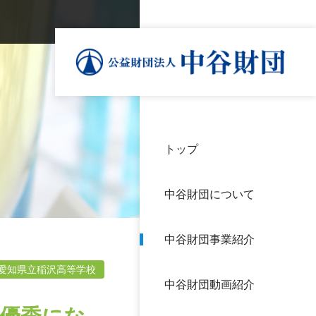
トップ
理事
中谷
個人
基本
中谷財団について
設立
神戸
アク
中谷財団事業紹介
財団
長期
よく
愛知県立稲沢高等学校
中谷財団動画紹介
沿革
研究
サイ