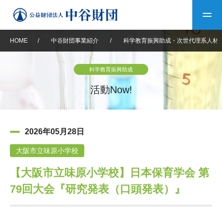
HOME
/
中谷財団事業紹介
/
科学教育振興助成・次世代理系人材
トップ
科学教育振興助成
中谷財団について
活動Now!
中谷財団について
理事長挨拶
中谷財団事業紹介
2026年05月28日
設立趣意書
中谷財団事業紹介
財団概要
中谷賞
中谷財団動画紹介
大阪市立味原小学校
【大阪市立味原小学校】日本保育学会 第
40年史デジタルブック
沿革
神戸賞
長期大型研究助成
その他情報
79回大会『研究発表（口頭発表）』
中谷財団40年史
研究助成
その他情報
交流助成
個人情報保護に関する
お問い合わせ
40年史別冊
基本方針