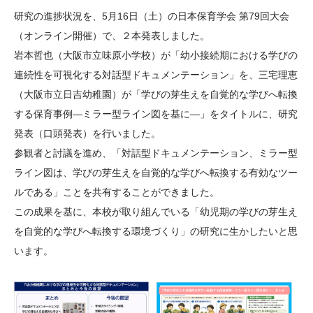
大学院生奨学金
国際学生交流プログラ
役員・評議員
公開情報
研究の進捗状況を、5月16日（土）の日本保育学会 第79回大会
アクセス
ム
よくあるご質問
（オンライン開催）で、２本発表しました。
日本語
English
マイページ
岩本哲也（大阪市立味原小学校）が「幼小接続期における学びの
年報一覧
中谷財団レポート
連続性を可視化する対話型ドキュメンテーション」を、三宅理恵
科学教育振興助成・
サイトマップ
中谷財団アーカイブ
（大阪市立日吉幼稚園）が「学びの芽生えを自覚的な学びへ転換
次世代理系人材育成プ
する保育事例―ミラー型ライン図を基に―」をタイトルに、研究
ログラム助成
発表（口頭発表）を行いました。
参観者と討議を進め、「対話型ドキュメンテーション、ミラー型
ライン図は、学びの芽生えを自覚的な学びへ転換する有効なツー
ルである」ことを共有することができました。
この成果を基に、本校が取り組んでいる「幼児期の学びの芽生え
を自覚的な学びへ転換する環境づくり」の研究に生かしたいと思
います。