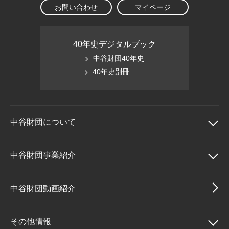
お問い合わせ
マイページ
40年史デジタルブック
中谷財団40年史
40年史別冊
中谷財団に
ついて
中谷財団について
中谷財団事業紹介
理事長挨拶
中谷財団事業紹介
中谷財団動画紹介
設立趣意書
中谷賞
その他情報