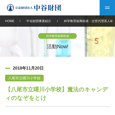
HOME
/
中谷財団事業紹介
/
科学教育振興助成・次世代理系人材
トップ
科学教育振興助成
中谷財団について
活動Now!
中谷財団について
理事長挨拶
中谷財団事業紹介
2018年11月20日
設立趣意書
中谷財団事業紹介
財団概要
中谷賞
中谷財団動画紹介
八尾市立曙川小学校
【八尾市立曙川小学校】魔法のキャンデ
40年史デジタルブック
沿革
神戸賞
長期大型研究助成
その他情報
ィのなぞをとけ
中谷財団40年史
研究助成
その他情報
交流助成
個人情報保護に関する
お問い合わせ
40年史別冊
基本方針