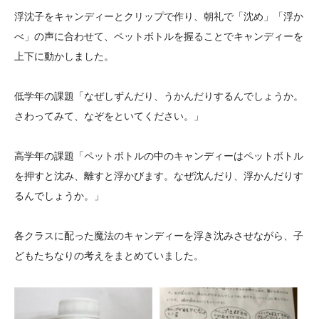
大学院生奨学金
国際学生交流プログラ
役員・評議員
公開情報
浮沈子をキャンディーとクリップで作り、朝礼で「沈め」「浮か
アクセス
ム
よくあるご質問
べ」の声に合わせて、ペットボトルを握ることでキャンディーを
日本語
English
マイページ
上下に動かしました。
年報一覧
中谷財団レポート
科学教育振興助成・
サイトマップ
中谷財団アーカイブ
低学年の課題「なぜしずんだり、うかんだりするんでしょうか。
次世代理系人材育成プ
さわってみて、なぞをといてください。」
ログラム助成
高学年の課題「ペットボトルの中のキャンディーはペットボトル
を押すと沈み、離すと浮かびます。なぜ沈んだり、浮かんだりす
るんでしょうか。」
各クラスに配った魔法のキャンディーを浮き沈みさせながら、子
どもたちなりの考えをまとめていました。