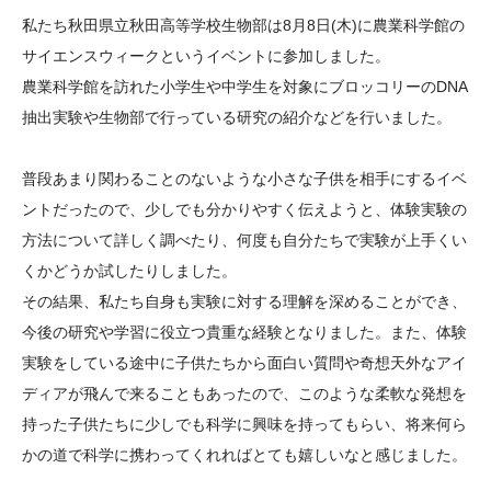
大学院生奨学金
国際学生交流プログラ
役員・評議員
公開情報
私たち秋田県立秋田高等学校生物部は8月8日(木)に農業科学館の
アクセス
ム
よくあるご質問
サイエンスウィークというイベントに参加しました。
日本語
English
マイページ
農業科学館を訪れた小学生や中学生を対象にブロッコリーのDNA
年報一覧
中谷財団レポート
抽出実験や生物部で行っている研究の紹介などを行いました。
科学教育振興助成・
サイトマップ
中谷財団アーカイブ
次世代理系人材育成プ
普段あまり関わることのないような小さな子供を相手にするイベ
ログラム助成
ントだったので、少しでも分かりやすく伝えようと、体験実験の
方法について詳しく調べたり、何度も自分たちで実験が上手くい
くかどうか試したりしました。
その結果、私たち自身も実験に対する理解を深めることができ、
今後の研究や学習に役立つ貴重な経験となりました。また、体験
実験をしている途中に子供たちから面白い質問や奇想天外なアイ
ディアが飛んで来ることもあったので、このような柔軟な発想を
持った子供たちに少しでも科学に興味を持ってもらい、将来何ら
かの道で科学に携わってくれればとても嬉しいなと感じました。