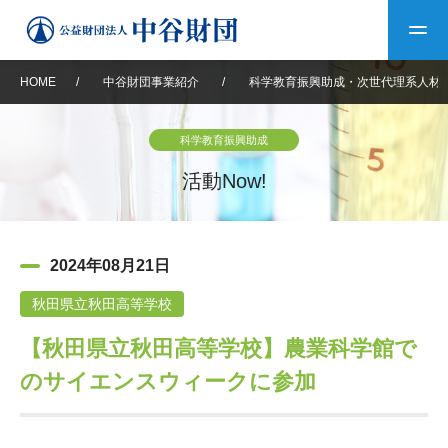
HOME
/
中谷財団事業紹介
/
科学教育振興助成・次世代理系人材
トップ
科学教育振興助成
中谷財団について
活動Now!
中谷財団について
理事長挨拶
中谷財団事業紹介
2024年08月21日
設立趣意書
中谷財団事業紹介
財団概要
中谷賞
中谷財団動画紹介
秋田県立秋田高等学校
【秋田県立秋田高等学校】農業科学館で
40年史デジタルブック
沿革
神戸賞
長期大型研究助成
その他情報
のサイエンスウィークに参加
中谷財団40年史
研究助成
その他情報
交流助成
個人情報保護に関する
お問い合わせ
40年史別冊
基本方針