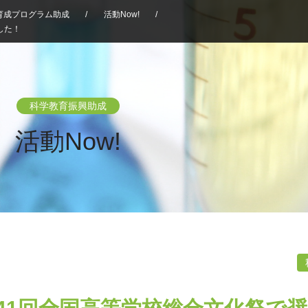
育成プログラム助成
/
活動Now!
/
した！
科学教育振興助成
活動Now!