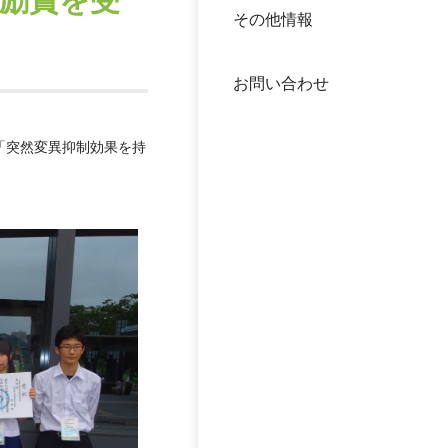
奨励賞を受
その他情報
40年
交流
中谷
お問い合わせ
大学
「突然変異抑制効果を持
国際
役員
科学
公開
次世
年報
中谷