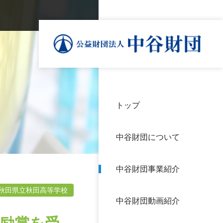
トップ
理事
中谷
個人
基本
中谷財団について
設立
神戸
アク
中谷財団事業紹介
財団
長期
よく
秋田県立秋田高等学校
中谷財団動画紹介
沿革
研究
サイ