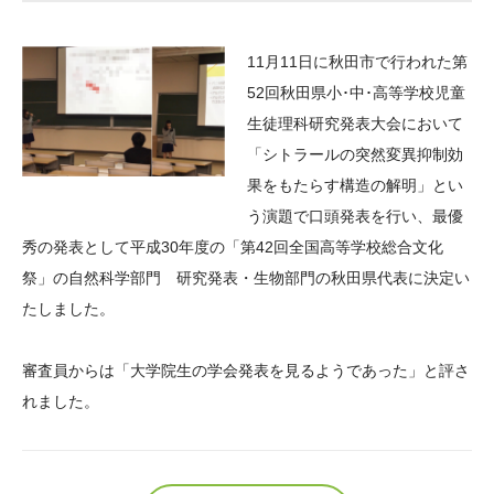
大学院生奨学金
国際学生交流プログラ
役員・評議員
公開情報
アクセス
ム
よくあるご質問
11月11日に秋田市で行われた第
日本語
English
マイページ
年報一覧
中谷財団レポート
52回秋田県小･中･高等学校児童
科学教育振興助成・
サイトマップ
中谷財団アーカイブ
生徒理科研究発表大会において
次世代理系人材育成プ
「シトラールの突然変異抑制効
果をもたらす構造の解明」とい
ログラム助成
う演題で口頭発表を行い、最優
秀の発表として平成30年度の「第42回全国高等学校総合文化
祭」の自然科学部門 研究発表・生物部門の秋田県代表に決定い
たしました。
審査員からは「大学院生の学会発表を見るようであった」と評さ
れました。