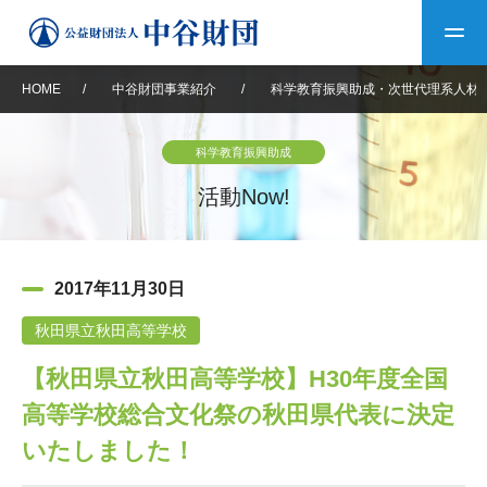
HOME
/
中谷財団事業紹介
/
科学教育振興助成・次世代理系人材
トップ
科学教育振興助成
中谷財団について
活動Now!
中谷財団について
理事長挨拶
中谷財団事業紹介
2017年11月30日
設立趣意書
中谷財団事業紹介
財団概要
中谷賞
中谷財団動画紹介
秋田県立秋田高等学校
【秋田県立秋田高等学校】H30年度全国
40年史デジタルブック
沿革
神戸賞
長期大型研究助成
その他情報
高等学校総合文化祭の秋田県代表に決定
中谷財団40年史
研究助成
その他情報
交流助成
個人情報保護に関する
いたしました！
お問い合わせ
40年史別冊
基本方針