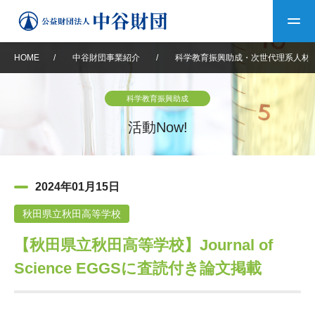
HOME
/
中谷財団事業紹介
/
科学教育振興助成・次世代理系人材
トップ
科学教育振興助成
中谷財団について
活動Now!
中谷財団について
理事長挨拶
中谷財団事業紹介
2024年01月15日
設立趣意書
中谷財団事業紹介
財団概要
中谷賞
中谷財団動画紹介
秋田県立秋田高等学校
【秋田県立秋田高等学校】Journal of
40年史デジタルブック
沿革
神戸賞
長期大型研究助成
その他情報
Science EGGSに査読付き論文掲載
中谷財団40年史
研究助成
その他情報
交流助成
個人情報保護に関する
お問い合わせ
40年史別冊
基本方針