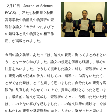
大学院生奨学金
国際学生交流プログラ
役員・評議員
公開情報
12月12日、Journal of Science
アクセス
ム
よくあるご質問
EGGSに、私たち秋田県立秋田
日本語
English
マイページ
高等学校生物部抗生物質班の査
年報一覧
中谷財団レポート
読付き論文「カテキンおよびそ
科学教育振興助成・
サイトマップ
中谷財団アーカイブ
の類縁体と抗生物質との相互作
次世代理系人材育成プ
用」が掲載されました。
ログラム助成
今回の論文執筆にあたっては、論文の規定に則ってまとめるとい
うことを一から学びました。論文の規定を何度も確認し、細心の
注意を払いました。そうして提出した論文に対し、査読者の方々
に研究内容や記述の仕方に対してのご指導・ご助言をいただくこ
とができた時は、とても嬉しく思いました。自分たちの研究を客
観的に見直し向上させていく上で、貴重な経験となったと思いま
す。最終的に論文が完成し、査読者の方々にご受理いただいた時
は、この上ない喜びを感じました。この論文執筆の経験は、今後
の私たちの研究や発表姿勢の向上にも大いに繋がったと思いま