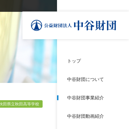
トップ
理事
中谷
個人
基本
中谷財団について
設立
神戸
アク
中谷財団事業紹介
財団
長期
秋田県立秋田高等学校
よく
中谷財団動画紹介
沿革
研究
サイ