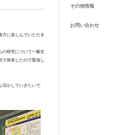
その他情報
40年
交流
中谷
お問い合わせ
大学
様方に楽しんでいただき
国際
役員
ちの研究について一般生
前で発表したので緊張し
科学
公開
次世
年報
も活かしていきたいで
中谷