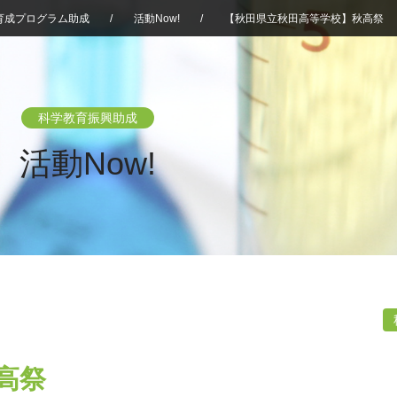
育成プログラム助成
/
活動Now!
/
【秋田県立秋田高等学校】秋高祭
科学教育振興助成
活動Now!
高祭