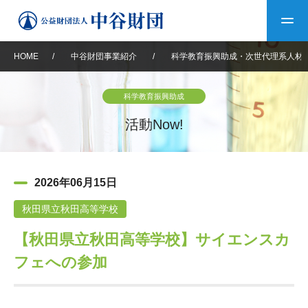
HOME
/
中谷財団事業紹介
/
科学教育振興助成・次世代理系人材
トップ
科学教育振興助成
中谷財団について
活動Now!
中谷財団について
理事長挨拶
中谷財団事業紹介
2026年06月15日
設立趣意書
中谷財団事業紹介
財団概要
中谷賞
中谷財団動画紹介
秋田県立秋田高等学校
【秋田県立秋田高等学校】サイエンスカ
40年史デジタルブック
沿革
神戸賞
長期大型研究助成
その他情報
フェへの参加
中谷財団40年史
研究助成
その他情報
交流助成
個人情報保護に関する
お問い合わせ
40年史別冊
基本方針