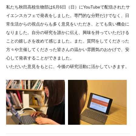
大学院生奨学金
国際学生交流プログラ
役員・評議員
公開情報
私たち秋田高校生物部は6月6日（日）にYouTubeで配信されたサ
アクセス
ム
よくあるご質問
イエンスカフェで発表をしました。専門的な分野だけでなく、日
日本語
English
マイページ
常生活からの視点からも多く意見をいただき、とても良い機会に
年報一覧
中谷財団レポート
なりました。自分の研究を誰かに伝え、興味を持っていただける
科学教育振興助成・
サイトマップ
中谷財団アーカイブ
ことの嬉しさを改めて感じました。また、質問をしてくださった
次世代理系人材育成プ
方々や主催してくださった皆さんの温かい雰囲気のおかげで、安
ログラム助成
心して発表することができました。
いただいた意見をもとに、今後の研究活動に活かしていきます。