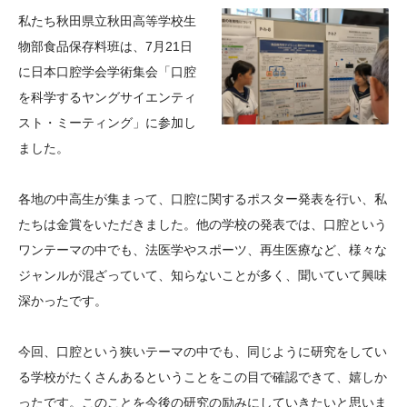
大学院生奨学金
国際学生交流プログラ
役員・評議員
公開情報
私たち秋田県立秋田高等学校生
アクセス
ム
よくあるご質問
物部食品保存料班は、7月21日
日本語
English
マイページ
に日本口腔学会学術集会「口腔
年報一覧
中谷財団レポート
を科学するヤングサイエンティ
科学教育振興助成・
サイトマップ
中谷財団アーカイブ
スト・ミーティング」に参加し
次世代理系人材育成プ
ました。
ログラム助成
各地の中高生が集まって、口腔に関するポスター発表を行い、私
たちは金賞をいただきました。他の学校の発表では、口腔という
ワンテーマの中でも、法医学やスポーツ、再生医療など、様々な
ジャンルが混ざっていて、知らないことが多く、聞いていて興味
深かったです。
今回、口腔という狭いテーマの中でも、同じように研究をしてい
る学校がたくさんあるということをこの目で確認できて、嬉しか
ったです。このことを今後の研究の励みにしていきたいと思いま