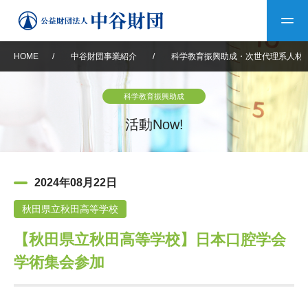
HOME
/
中谷財団事業紹介
/
科学教育振興助成・次世代理系人材
トップ
科学教育振興助成
中谷財団について
活動Now!
中谷財団について
理事長挨拶
中谷財団事業紹介
2024年08月22日
設立趣意書
中谷財団事業紹介
財団概要
中谷賞
中谷財団動画紹介
秋田県立秋田高等学校
【秋田県立秋田高等学校】日本口腔学会
40年史デジタルブック
沿革
神戸賞
長期大型研究助成
その他情報
学術集会参加
中谷財団40年史
研究助成
その他情報
交流助成
個人情報保護に関する
お問い合わせ
40年史別冊
基本方針