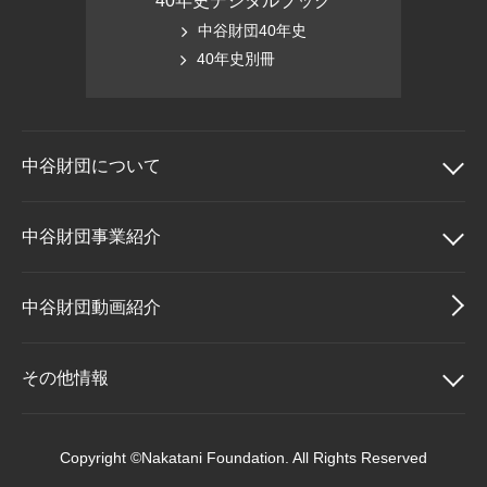
40年史デジタルブック
中谷財団40年史
40年史別冊
中谷財団に
ついて
中谷財団について
中谷財団事業紹介
理事長挨拶
中谷財団事業紹介
中谷財団動画紹介
設立趣意書
中谷賞
その他情報
財団概要
神戸賞
その他情報
Copyright ©Nakatani Foundation. All Rights Reserved