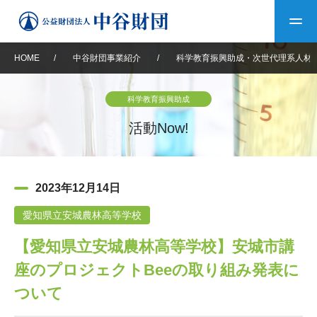
HOME
/
中谷財団事業紹介
/
科学教育振興助成・次世代理系人材
トップ
科学教育振興助成
中谷財団について
活動Now!
中谷財団について
理事長挨拶
中谷財団事業紹介
2023年12月14日
設立趣意書
中谷財団事業紹介
財団概要
中谷賞
中谷財団動画紹介
愛知県立安城農林高等学校
【愛知県立安城農林高等学校】安城市講
40年史デジタルブック
沿革
神戸賞
長期大型研究助成
その他情報
座のプロジェクトBeeの取り組み発表に
中谷財団40年史
研究助成
その他情報
交流助成
個人情報保護に関する
ついて
お問い合わせ
40年史別冊
基本方針