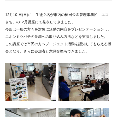
大学院生奨学金
国際学生交流プログラ
役員・評議員
公開情報
アクセス
ム
よくあるご質問
12月10 日(日)に、生徒２名が市内の柿田公園管理事務所「エコ
日本語
English
マイページ
年報一覧
中谷財団レポート
きち」の12月講座にて発表してきました。
科学教育振興助成・
サイトマップ
中谷財団アーカイブ
今回は一般の方々を対象に活動の内容をプレゼンテーションし、
次世代理系人材育成プ
ニホンミツバチの巣箱への取り込み方法などを実演しました。
この講座では市民の方へプロジェクト活動を認知してもらえる機
ログラム助成
会となり、さらに参加者と意見交換もできました。