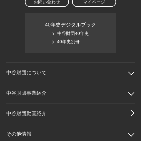
お問い合わせ
マイページ
40年史デジタルブック
中谷財団40年史
40年史別冊
中谷財団に
ついて
中谷財団について
中谷財団事業紹介
理事長挨拶
中谷財団事業紹介
中谷財団動画紹介
設立趣意書
中谷賞
その他情報