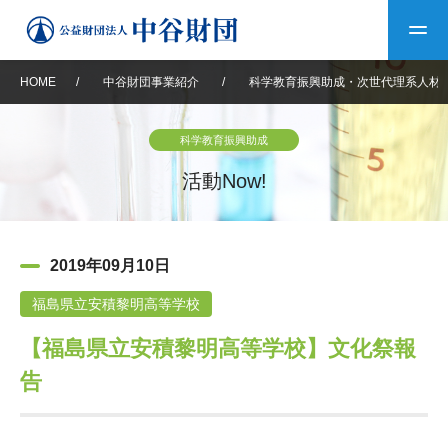
HOME
/
中谷財団事業紹介
/
科学教育振興助成・次世代理系人材
トップ
科学教育振興助成
中谷財団について
活動Now!
中谷財団について
理事長挨拶
中谷財団事業紹介
2019年09月10日
設立趣意書
中谷財団事業紹介
財団概要
中谷賞
中谷財団動画紹介
福島県立安積黎明高等学校
【福島県立安積黎明高等学校】文化祭報
40年史デジタルブック
沿革
神戸賞
長期大型研究助成
その他情報
告
中谷財団40年史
研究助成
その他情報
交流助成
個人情報保護に関する
お問い合わせ
40年史別冊
基本方針