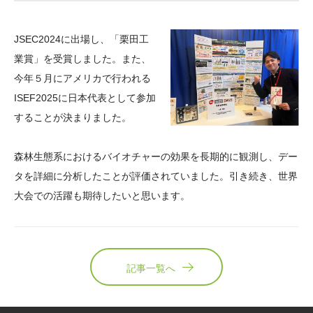
大学院生奨学金
国際学生交流プログラ
役員・評議員
公開情報
アクセス
ム
よくあるご質問
JSEC2024に出場し、「栗田工
日本語
English
マイページ
年報一覧
中谷財団レポート
業賞」を受賞しました。また、
科学教育振興助成・
サイトマップ
中谷財団アーカイブ
今年５月にアメリカで行われる
次世代理系人材育成プ
ISEF2025に日本代表として参加
することが決まりました。
ログラム助成
森林生態系におけるバイオチャーの効果を長期的に観測し、デー
タを詳細に分析したことが評価されていました。引き続き、世界
大会での活躍も期待したいと思います。
記事一覧へ