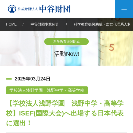
HOME
/
中谷財団事業紹介
/
科学教育振興助成・次世代理系人材
トップ
科学教育振興助成
中谷財団について
活動Now!
中谷財団について
理事長挨拶
中谷財団事業紹介
2025年03月24日
設立趣意書
中谷財団事業紹介
財団概要
中谷賞
中谷財団動画紹介
学校法人浅野学園 浅野中学・高等学校
【学校法人浅野学園 浅野中学・高等学
40年史デジタルブック
沿革
神戸賞
長期大型研究助成
その他情報
校】ISEF(国際大会)へ出場する日本代表
中谷財団40年史
研究助成
その他情報
交流助成
個人情報保護に関する
に選出！
お問い合わせ
40年史別冊
基本方針