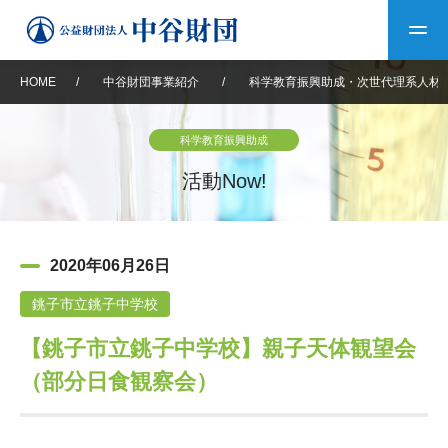
HOME
/
中谷財団事業紹介
/
科学教育振興助成・次世代理系人材
トップ
科学教育振興助成
中谷財団について
活動Now!
中谷財団について
理事長挨拶
中谷財団事業紹介
2020年06月26日
設立趣意書
中谷財団事業紹介
財団概要
中谷賞
中谷財団動画紹介
銚子市立銚子中学校
【銚子市立銚子中学校】親子天体観望会
40年史デジタルブック
沿革
神戸賞
長期大型研究助成
その他情報
（部分日食観察会）
中谷財団40年史
研究助成
その他情報
交流助成
個人情報保護に関する
お問い合わせ
40年史別冊
基本方針