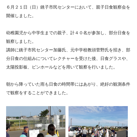
大学院生奨学金
国際学生交流プログラ
役員・評議員
公開情報
６月２１日（日）銚子市民センターにおいて、親子日食観察会を
アクセス
ム
よくあるご質問
開催しました。
日本語
English
マイページ
年報一覧
中谷財団レポート
幼稚園児から中学生までの親子、計４０名が参加し、部分日食を
科学教育振興助成・
サイトマップ
中谷財団アーカイブ
観察しました。
次世代理系人材育成プ
講師に銚子市民センター加藤氏、元中学校教頭菅野氏を招き、部
ログラム助成
分日食の仕組みについてレクチャーを受けた後、日食グラスや、
太陽投影板、ピンホールなどを用いて観察を行いました。
朝から降っていた雨も日食の時間帯にはあがり、絶好の観測条件
で観察をすることができました。