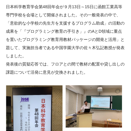
大学院生奨学金
国際学生交流プログラ
役員・評議員
公開情報
日本科学教育学会第
48
回年会が９月
13
日～
15
日に函館工業高等
アクセス
ム
よくあるご質問
専門学校を会場として開催されました。その一般発表の中で、
日本語
English
マイページ
「意欲的な小学校の先生方を支援するプログラム助成」の活動の
年報一覧
中谷財団レポート
成果を「『プログラミング教育の手引き」』の
A
と
D
領域に重点
科学教育振興助成・
サイトマップ
中谷財団アーカイブ
を置いたプログラミング教育用教材パッケージの開発と活用」と
次世代理系人材育成プ
題して、実施担当者である中国学園大学の佐々木弘記教授が発表
ログラム助成
しました。
発表後の質疑応答では、フロアとの間で教材の配置や貸し出しの
課題について活発に意見が交換されました。