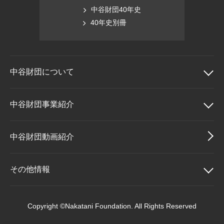
中谷財団40年史
40年史別冊
中谷財団に
ついて
中谷財団について
中谷財団事業紹介
理事長挨拶
中谷財団事業紹介
中谷財団動画紹介
設立趣意書
中谷賞
その他情報
財団概要
神戸賞
その他情報
Copyright ©Nakatani Foundation. All Rights Reserved