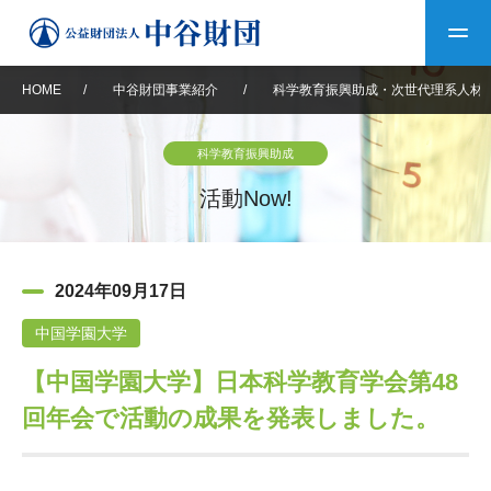
HOME
/
中谷財団事業紹介
/
科学教育振興助成・次世代理系人材
トップ
科学教育振興助成
中谷財団について
活動Now!
中谷財団について
理事長挨拶
中谷財団事業紹介
2024年09月17日
設立趣意書
中谷財団事業紹介
財団概要
中谷賞
中谷財団動画紹介
中国学園大学
【中国学園大学】日本科学教育学会第48
40年史デジタルブック
沿革
神戸賞
長期大型研究助成
その他情報
回年会で活動の成果を発表しました。
中谷財団40年史
研究助成
その他情報
交流助成
個人情報保護に関する
お問い合わせ
40年史別冊
基本方針