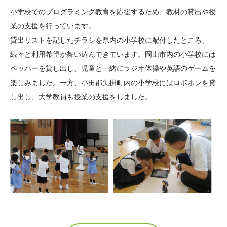
大学院生奨学金
国際学生交流プログラ
役員・評議員
公開情報
小学校でのプログラミング教育を応援するため、教材の貸出や授
アクセス
ム
よくあるご質問
業の支援を行っています。
日本語
English
マイページ
貸出リストを記したチラシを県内の小学校に配付したところ、
年報一覧
中谷財団レポート
続々と利用希望が舞い込んできています。岡山市内の小学校には
科学教育振興助成・
サイトマップ
中谷財団アーカイブ
ペッパーを貸し出し、児童と一緒にラジオ体操や英語のゲームを
次世代理系人材育成プ
楽しみました。一方、小田郡矢掛町内の小学校にはロボホンを貸
ログラム助成
し出し、大学教員も授業の支援をしました。