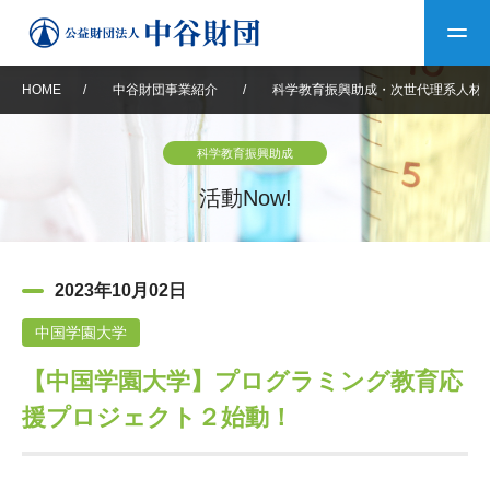
HOME
/
中谷財団事業紹介
/
科学教育振興助成・次世代理系人材
トップ
科学教育振興助成
中谷財団について
活動Now!
中谷財団について
理事長挨拶
中谷財団事業紹介
2023年10月02日
設立趣意書
中谷財団事業紹介
財団概要
中谷賞
中谷財団動画紹介
中国学園大学
【中国学園大学】プログラミング教育応
40年史デジタルブック
沿革
神戸賞
長期大型研究助成
その他情報
援プロジェクト２始動！
中谷財団40年史
研究助成
その他情報
交流助成
個人情報保護に関する
お問い合わせ
40年史別冊
基本方針