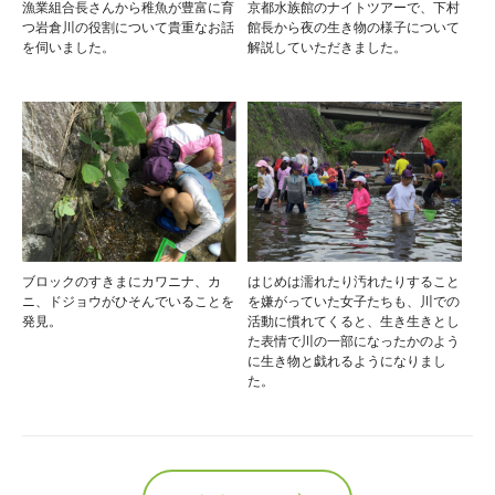
漁業組合長さんから稚魚が豊富に育
京都水族館のナイトツアーで、下村
つ岩倉川の役割について貴重なお話
館長から夜の生き物の様子について
を伺いました。
解説していただきました。
ブロックのすきまにカワニナ、カ
はじめは濡れたり汚れたりすること
ニ、ドジョウがひそんでいることを
を嫌がっていた女子たちも、川での
発見。
活動に慣れてくると、生き生きとし
た表情で川の一部になったかのよう
に生き物と戯れるようになりまし
た。