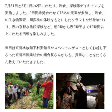
大学院生奨学金
国際学生交流プログラ
役員・評議員
公開情報
7月31日と8月1日の2回にわたり、岩倉川探検隊デイキャンプを
アクセス
ム
よくあるご質問
実施しました。2日間総勢合わせて76名の児童が参加し、岩倉川
日本語
English
マイページ
の生き物調査、川探検の体験をもとにしたクラフトや絵巻物づく
年報一覧
中谷財団レポート
り、夜の京都水族館探検など、朝9時から夜9時半まで12時間以
科学教育振興助成・
サイトマップ
中谷財団アーカイブ
上にわたる活動を楽しみました。
次世代理系人材育成プ
ログラム助成
当日は京都水族館下村実館長やスペシャルゲストとしてお越し下
さった京都市漁業組合の組合長さんからも、貴重なことをたくさ
ん教えていただきました。