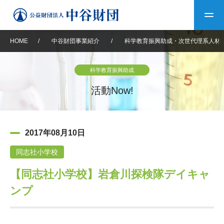
HOME
/
中谷財団事業紹介
/
科学教育振興助成・次世代理系人材
トップ
科学教育振興助成
中谷財団について
活動Now!
中谷財団について
理事長挨拶
中谷財団事業紹介
2017年08月10日
設立趣意書
中谷財団事業紹介
財団概要
中谷賞
中谷財団動画紹介
同志社小学校
【同志社小学校】岩倉川探検隊デイキャ
40年史デジタルブック
沿革
神戸賞
長期大型研究助成
その他情報
ンプ
中谷財団40年史
研究助成
その他情報
交流助成
個人情報保護に関する
お問い合わせ
40年史別冊
基本方針