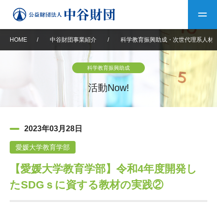
HOME
/
中谷財団事業紹介
/
科学教育振興助成・次世代理系人材
トップ
科学教育振興助成
中谷財団について
活動Now!
中谷財団について
理事長挨拶
中谷財団事業紹介
2023年03月28日
設立趣意書
中谷財団事業紹介
財団概要
中谷賞
中谷財団動画紹介
愛媛大学教育学部
【愛媛大学教育学部】令和4年度開発し
40年史デジタルブック
沿革
神戸賞
長期大型研究助成
その他情報
たSDGｓに資する教材の実践②
中谷財団40年史
研究助成
その他情報
交流助成
個人情報保護に関する
お問い合わせ
40年史別冊
基本方針