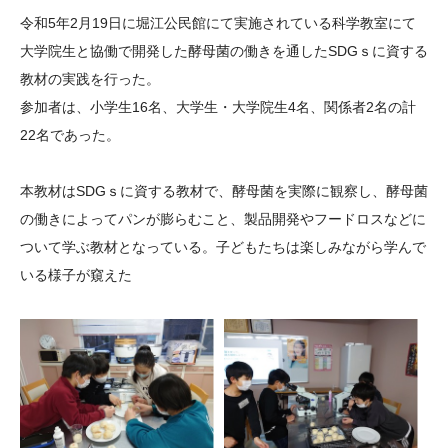
大学院生奨学金
国際学生交流プログラ
役員・評議員
公開情報
令和
5
年
2
月
19
日に堀江公民館にて実施されている科学教室にて
アクセス
ム
よくあるご質問
大学院生と協働で開発した酵母菌の働きを通した
SDG
ｓに資する
日本語
English
マイページ
教材の実践を行った。
年報一覧
中谷財団レポート
参加者は、小学生
16
名、大学生・大学院生
4
名、関係者
2
名の計
科学教育振興助成・
サイトマップ
中谷財団アーカイブ
22
名であった。
次世代理系人材育成プ
ログラム助成
本教材は
SDG
ｓに資する教材で、酵母菌を実際に観察し、酵母菌
の働きによってパンが膨らむこと、製品開発やフードロスなどに
ついて学ぶ教材となっている。子どもたちは楽しみながら学んで
いる様子が窺えた