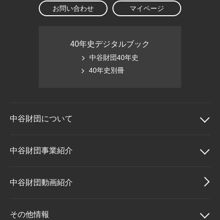
お問い合わせ
マイページ
40年史デジタルブック
中谷財団40年史
40年史別冊
中谷財団に
ついて
中谷財団について
中谷財団事業紹介
理事長挨拶
中谷財団事業紹介
中谷財団動画紹介
設立趣意書
中谷賞
その他情報