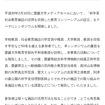
大学院生奨学金
国際学生交流プログラ
役員・評議員
公開情報
アクセス
ム
よくあるご質問
平成30年2月10日に愛媛大学メディアホールにおいて，「科学系
日本語
English
マイページ
年報一覧
中谷財団レポート
社会教育施設の活用を目指した教育コンソーシアムの設立」をテ
科学教育振興助成・
サイトマップ
中谷財団アーカイブ
ーマにシンポジウムを開催しました。
次世代理系人材育成プ
学校教員，社会教育施設の学芸員や職員，大学教員，教員を目指
ログラム助成
す学生など50名を越える参加者でした。本シンポジウムの趣旨を
愛媛大学教育学部向平和准教授が説明し，本事業の活動について
も報告しました。その後，愛媛県総合科学博物館の稲葉正和学芸
員，愛媛県立とべ動物園の宮内敬介教育担当係長，面河山岳博物
館の矢野真志学芸員，愛大ミュージアムの吉富博之准教授，到津
の森公園の外平友佳理獣医師よりそれぞれの施設での取り組みや
各施設が抱えている課題などについて報告していただきました。
参加者は様々な施設の活用方法を知ることができ，とても有意義