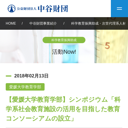
HOME
/
中谷財団事業紹介
/
科学教育振興助成・次世代理系人材
トップ
科学教育振興助成
中谷財団について
活動Now!
中谷財団について
理事長挨拶
中谷財団事業紹介
2018年02月13日
設立趣意書
中谷財団事業紹介
財団概要
中谷賞
中谷財団動画紹介
愛媛大学教育学部
【愛媛大学教育学部】シンポジウム「科
40年史デジタルブック
沿革
神戸賞
長期大型研究助成
その他情報
学系社会教育施設の活用を目指した教育
中谷財団40年史
研究助成
その他情報
交流助成
個人情報保護に関する
コンソーシアムの設立」
お問い合わせ
40年史別冊
基本方針