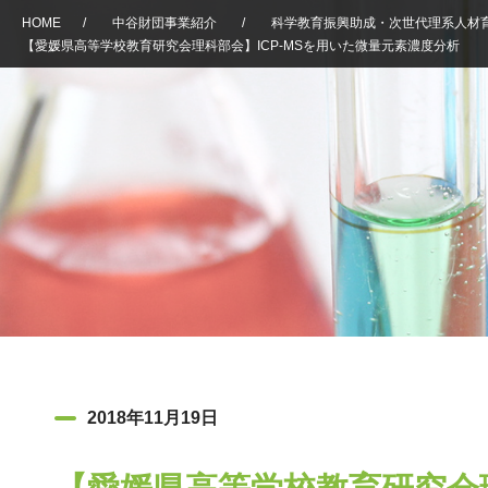
HOME
/
中谷財団事業紹介
/
科学教育振興助成・次世代理系人材
【愛媛県高等学校教育研究会理科部会】ICP-MSを用いた微量元素濃度分析
2018年11月19日