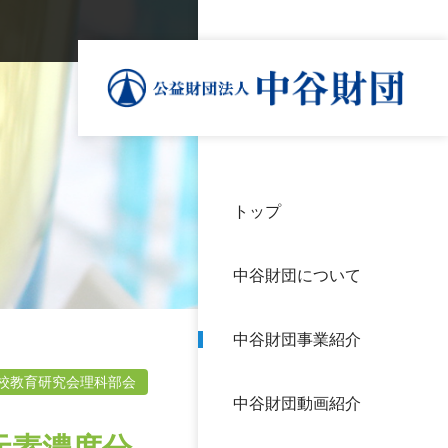
トップ
理事
中谷
個人
基本
中谷財団について
設立
神戸
アク
中谷財団事業紹介
財団
長期
よく
校教育研究会理科部会
中谷財団動画紹介
沿革
研究
サイ