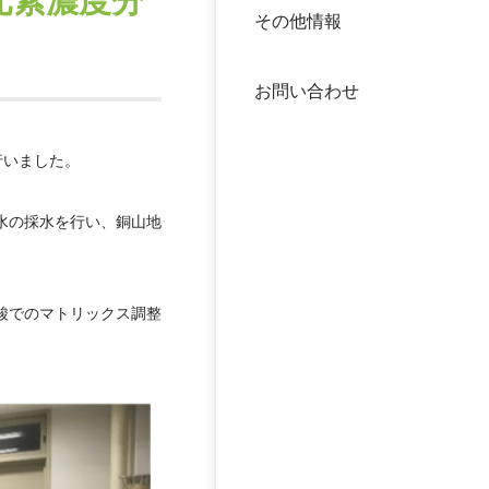
元素濃度分
その他情報
40年
交流
中谷
お問い合わせ
大学
行いました。
国際
役員
水の採水を行い、銅山地
科学
公開
次世
年報
酸でのマトリックス調整
中谷