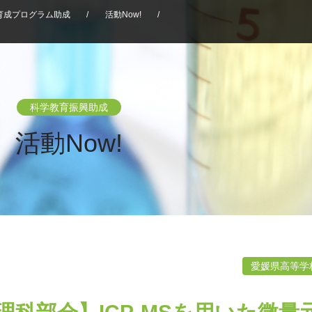
育成プログラム助成
/
活動Now!
/
科学教育振興助成
活動Now!
愛媛県高等学