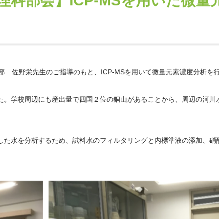
科部会】ICP-MSを用いた微量
部 佐野栄先生のご指導のもと、ICP-MSを用いて微量元素濃度分析を
た。学校周辺にも産出量で四国２位の銅山があることから、周辺の河川
した水を分析するため、試料水のフィルタリングと内標準液の添加、硝