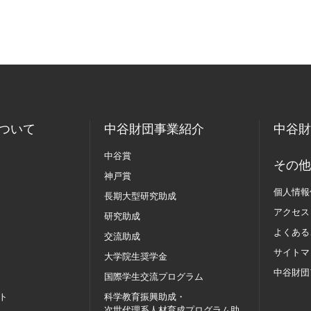
ついて
中谷財団事業紹介
中谷財
中谷賞
その他
神戸賞
個人情報
長期大型研究助成
アクセス
研究助成
よくある
交流助成
サイトマ
大学院生奨学金
中谷財団
国際学生交流
プログラム
ト
科学教育振興助成・
次世代理系人材育成プログラム助