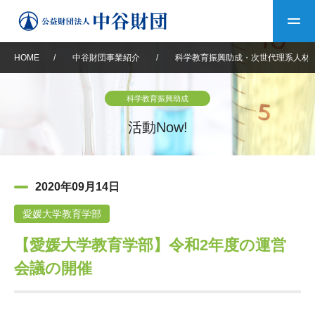
HOME
/
中谷財団事業紹介
/
科学教育振興助成・次世代理系人材
トップ
科学教育振興助成
中谷財団について
活動Now!
中谷財団について
理事長挨拶
中谷財団事業紹介
2020年09月14日
設立趣意書
中谷財団事業紹介
財団概要
中谷賞
中谷財団動画紹介
愛媛大学教育学部
【愛媛大学教育学部】令和2年度の運営
40年史デジタルブック
沿革
神戸賞
長期大型研究助成
その他情報
会議の開催
中谷財団40年史
研究助成
その他情報
交流助成
個人情報保護に関する
お問い合わせ
40年史別冊
基本方針