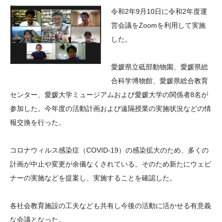
大学院生奨学金
国際学生交流プログラ
役員・評議員
公開情報
令和
2
年
9
月
10
日に令和
2
年度運
アクセス
ム
よくあるご質問
営会議を
Zoom
を利用して実施
日本語
English
マイページ
した。
年報一覧
中谷財団レポート
科学教育振興助成・
サイトマップ
中谷財団アーカイブ
愛媛県立砥部動物園、愛媛県総
次世代理系人材育成プ
合科学博物館、愛媛県総合教育
ログラム助成
センター、愛媛大学ミュージアムおよび愛媛大学の関係者
8
名が
参加した。今年度の活動計画および遠隔授業の実施状況などの情
報交換を行った。
コロナウィルス感染症（
COVID-19
）の感染拡大のため、多くの
計画が中止や変更が余儀なくされている。そのため新たにウェビ
ナーの実施などを提案し、実施することを確認した。
各社会教育施設の工夫なども共有し今後の活動に活かせる有意義
な会議となった。