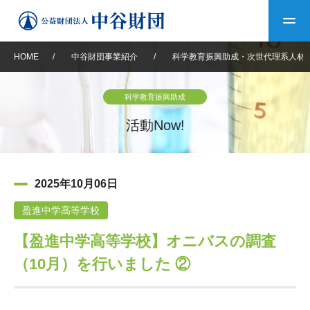
HOME
/
中谷財団事業紹介
/
科学教育振興助成・次世代理系人材
トップ
科学教育振興助成
中谷財団について
活動Now!
中谷財団について
理事長挨拶
中谷財団事業紹介
2025年10月06日
設立趣意書
中谷財団事業紹介
財団概要
中谷賞
中谷財団動画紹介
盈進中学高等学校
【盈進中学高等学校】オニバスの調査
40年史デジタルブック
沿革
神戸賞
長期大型研究助成
その他情報
（10月）を行いました ②
中谷財団40年史
研究助成
その他情報
交流助成
個人情報保護に関する
お問い合わせ
40年史別冊
基本方針