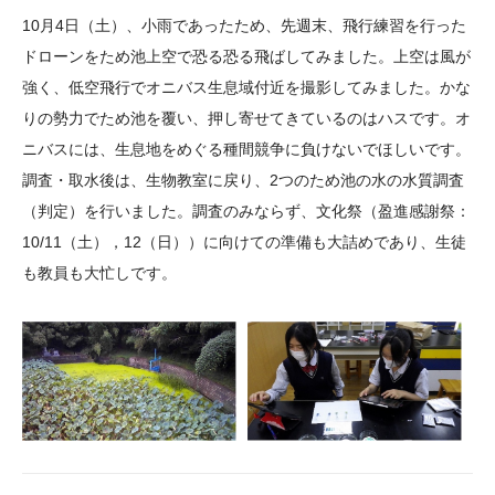
大学院生奨学金
国際学生交流プログラ
役員・評議員
公開情報
10月4日（土）、小雨であったため、先週末、飛行練習を行った
アクセス
ム
よくあるご質問
ドローンをため池上空で恐る恐る飛ばしてみました。上空は風が
日本語
English
マイページ
強く、低空飛行でオニバス生息域付近を撮影してみました。かな
年報一覧
中谷財団レポート
りの勢力でため池を覆い、押し寄せてきているのはハスです。オ
科学教育振興助成・
サイトマップ
中谷財団アーカイブ
ニバスには、生息地をめぐる種間競争に負けないでほしいです。
次世代理系人材育成プ
調査・取水後は、生物教室に戻り、2つのため池の水の水質調査
ログラム助成
（判定）を行いました。調査のみならず、文化祭（盈進感謝祭：
10/11（土），12（日））に向けての準備も大詰めであり、生徒
も教員も大忙しです。