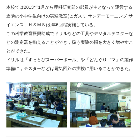
大学院生奨学金
国際学生交流プログラ
役員・評議員
公開情報
本校では2013年1月から理科研究部の部員が主となって運営する
アクセス
ム
よくあるご質問
近隣の小中学生向けの実験教室(ヒガスミ サンデーモーニング サ
日本語
English
マイページ
イエンス，ＨＳＭＳ)を年6回程実施している。
年報一覧
中谷財団レポート
この科学教育振興助成でドリルなどの工具やデジタルテスターな
科学教育振興助成・
サイトマップ
中谷財団アーカイブ
どの測定器を揃えることができ，扱う実験の幅を大きく増やすこ
次世代理系人材育成プ
とができた。
ログラム助成
ドリルは「すっとびスーパーボール」や「どんぐりゴマ」の製作
準備に，テスターなどは電気回路の実験に用いることができた。