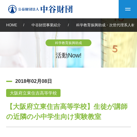
HOME
/
中谷財団事業紹介
/
科学教育振興助成・次世代理系人材
トップ
科学教育振興助成
中谷財団について
活動Now!
中谷財団について
理事長挨拶
中谷財団事業紹介
2018年02月08日
設立趣意書
中谷財団事業紹介
財団概要
中谷賞
中谷財団動画紹介
大阪府立東住吉高等学校
【大阪府立東住吉高等学校】生徒が講師
40年史デジタルブック
沿革
神戸賞
長期大型研究助成
その他情報
の近隣の小中学生向け実験教室
中谷財団40年史
研究助成
その他情報
交流助成
個人情報保護に関する
お問い合わせ
40年史別冊
基本方針