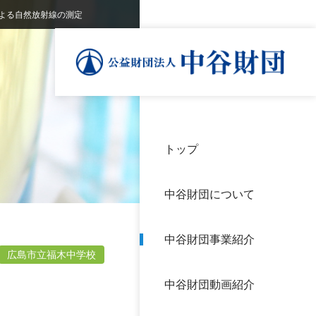
よる自然放射線の測定
トップ
理事
中谷
個人
基本
中谷財団について
設立
神戸
アク
中谷財団事業紹介
財団
長期
広島市立福木中学校
よく
中谷財団動画紹介
沿革
研究
サイ