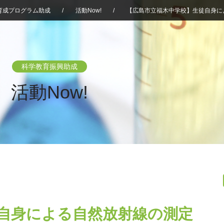
育成プログラム助成
/
活動Now!
/
【広島市立福木中学校】生徒自身に
科学教育振興助成
活動Now!
自身による自然放射線の測定