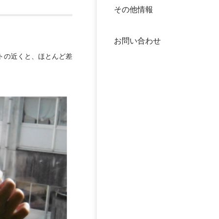
その他情報
40年
交流
中谷
お問い合わせ
大学
トの近くと、ほとんど差
国際
役員
科学
公開
次世
年報
中谷