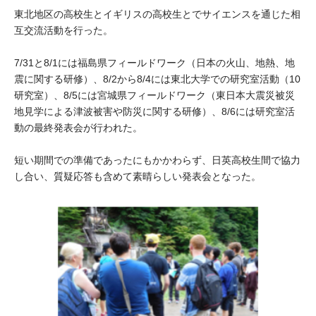
大学院生奨学金
国際学生交流プログラ
東北地区の高校生とイギリスの高校生とでサイエンスを通じた相
役員・評議員
公開情報
互交流活動を行った。
アクセス
ム
よくあるご質問
日本語
English
マイページ
年報一覧
中谷財団レポート
7/31と8/1には福島県フィールドワーク（日本の火山、地熱、地
科学教育振興助成・
サイトマップ
中谷財団アーカイブ
震に関する研修）、8/2から8/4には東北大学での研究室活動（10
研究室）、8/5には宮城県フィールドワーク（東日本大震災被災
次世代理系人材育成プ
地見学による津波被害や防災に関する研修）、8/6には研究室活
ログラム助成
動の最終発表会が行われた。
短い期間での準備であったにもかかわらず、日英高校生間で協力
し合い、質疑応答も含めて素晴らしい発表会となった。