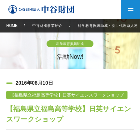
HOME
/
中谷財団事業紹介
/
科学教育振興助成・次世代理系人材
トップ
科学教育振興助成
中谷財団について
活動Now!
中谷財団について
理事長挨拶
中谷財団事業紹介
2016年08月10日
設立趣意書
中谷財団事業紹介
財団概要
中谷賞
中谷財団動画紹介
【福島県立福島高等学校】日英サイエンスワークショップ
【福島県立福島高等学校】日英サイエン
40年史デジタルブック
沿革
神戸賞
長期大型研究助成
その他情報
スワークショップ
中谷財団40年史
研究助成
その他情報
交流助成
個人情報保護に関する
お問い合わせ
40年史別冊
基本方針