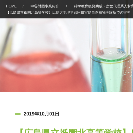
HOME
/
中谷財団事業紹介
/
科学教育振興助成・次世代理系人材
【広島県立祇園北高等学校】広島大学理学部附属宮島自然植物実験所での実習
2019年10月01日