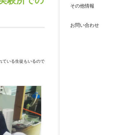
実験所での
その他情報
40年
交流
中谷
お問い合わせ
大学
国際
役員
れている生徒もいるので
科学
公開
次世
年報
中谷