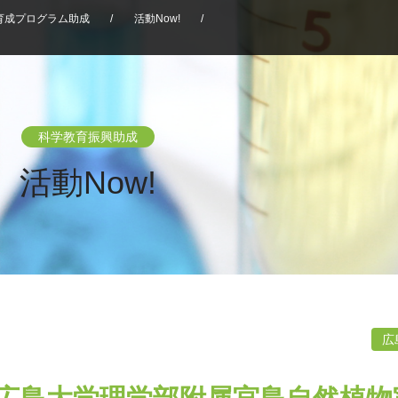
育成プログラム助成
/
活動Now!
/
科学教育振興助成
活動Now!
広