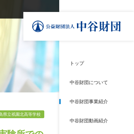
トップ
理事
中谷
個人
基本
中谷財団について
設立
神戸
アク
中谷財団事業紹介
財団
長期
よく
島県立祇園北高等学校
中谷財団動画紹介
沿革
研究
サイ