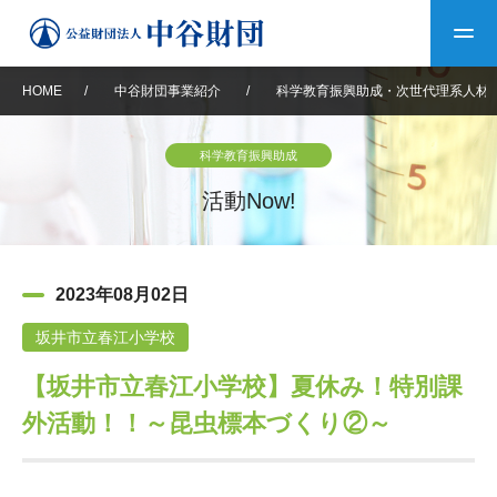
HOME
/
中谷財団事業紹介
/
科学教育振興助成・次世代理系人材
トップ
科学教育振興助成
中谷財団について
活動Now!
中谷財団について
理事長挨拶
中谷財団事業紹介
2023年08月02日
設立趣意書
中谷財団事業紹介
財団概要
中谷賞
中谷財団動画紹介
坂井市立春江小学校
【坂井市立春江小学校】夏休み！特別課
40年史デジタルブック
沿革
神戸賞
長期大型研究助成
その他情報
外活動！！～昆虫標本づくり②～
中谷財団40年史
研究助成
その他情報
交流助成
個人情報保護に関する
お問い合わせ
40年史別冊
基本方針