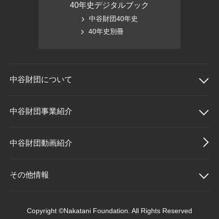
40年史デジタルブック
中谷財団40年史
40年史別冊
中谷財団に
ついて
中谷財団について
中谷財団事業紹介
理事長挨拶
中谷財団事業紹介
中谷財団動画紹介
設立趣意書
中谷賞
その他情報
財団概要
神戸賞
その他情報
Copyright ©Nakatani Foundation. All Rights Reserved