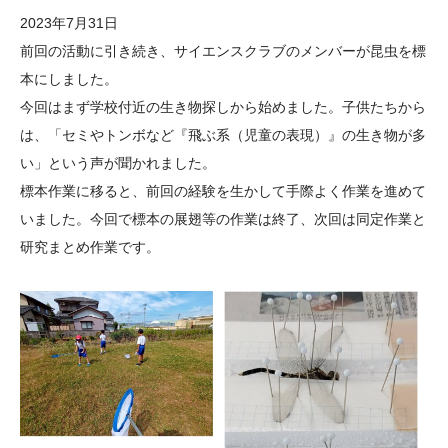
大学院生奨学金
国際学生交流プログラ
役員・評議員
公開情報
2023年7月31日
アクセス
ム
よくあるご質問
前回の活動に引き続き、サイエンスクラブのメンバーが昆虫を標
日本語
English
マイページ
本にしました。
年報一覧
中谷財団レポート
今回はまず学校付近の生き物探しから始めました。子供たちから
科学教育振興助成・
サイトマップ
中谷財団アーカイブ
は、「セミやトンボなど『飛ぶ系（児童の表現）』の生き物が多
次世代理系人材育成プ
い」という声が聞かれました。
ログラム助成
標本作業に移ると、前回の経験を生かして手際よく作業を進めて
いました。今回で標本の展翅等の作業は終了、次回は同定作業と
研究まとめ作業です。