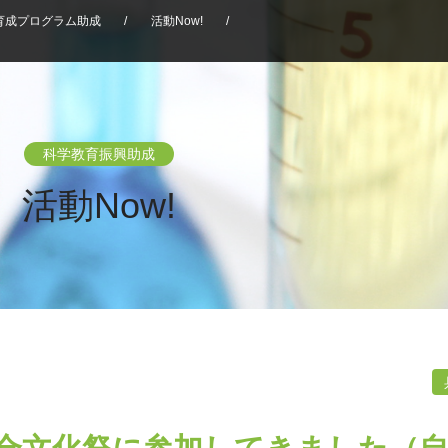
育成プログラム助成
/
活動Now!
/
科学教育振興助成
活動Now!