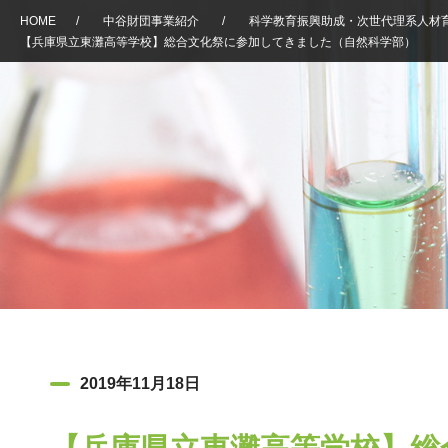
HOME
/
中谷財団事業紹介
/
科学教育振興助成・次世代理系人材
【兵庫県立東灘高等学校】総合文化祭に参加してきました（自然科学部）
2019年11月18日