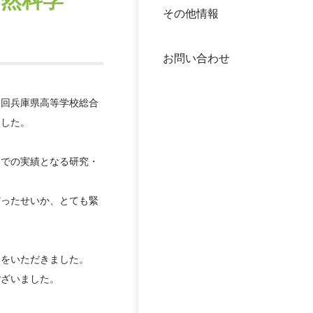
自然科学
その他情報
40年
交流
中谷
お問い合わせ
大学
3回兵庫県高等学校総合
国際
役員
ました。
科学
公開
までの実績となる研究・
次世
年報
だったせいか、とても緊
中谷
トをいただきました。
ございました。