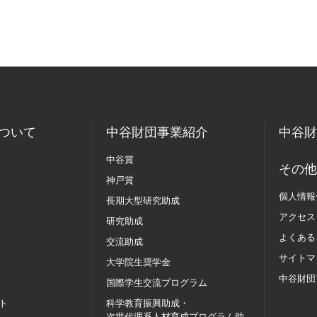
ついて
中谷財団事業紹介
中谷財
中谷賞
その他
神戸賞
個人情報
長期大型研究助成
アクセス
研究助成
よくある
交流助成
サイトマ
大学院生奨学金
中谷財団
国際学生交流
プログラム
ト
科学教育振興助成・
次世代理系人材育成プログラム助