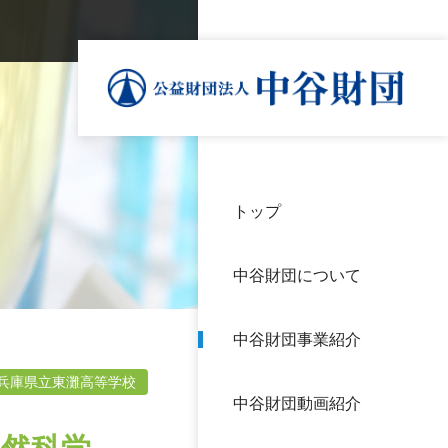
トップ
理事
中谷
個人
基本
中谷財団について
設立
神戸
アク
中谷財団事業紹介
財団
長期
よく
兵庫県立東灘高等学校
中谷財団動画紹介
沿革
研究
サイ