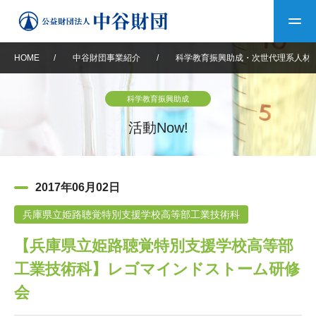
HOME
/
中谷財団事業紹介
/
科学教育振興助成・次世代理系人材
トップ
科学教育振興助成
中谷財団について
活動Now!
中谷財団について
理事長挨拶
中谷財団事業紹介
2017年06月02日
設立趣意書
中谷財団事業紹介
財団概要
中谷賞
中谷財団動画紹介
兵庫県立姫路聴覚特別支援学校高等部工業技術科
【兵庫県立姫路聴覚特別支援学校高等部
40年史デジタルブック
沿革
神戸賞
長期大型研究助成
その他情報
工業技術科】レゴマインドストーム研修
中谷財団40年史
研究助成
その他情報
交流助成
個人情報保護に関する
会
お問い合わせ
40年史別冊
基本方針