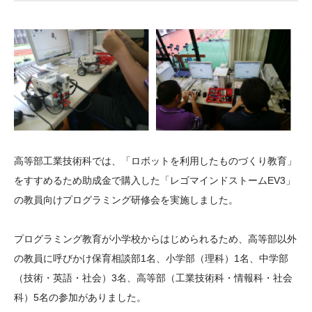
大学院生奨学金
国際学生交流プログラ
役員・評議員
公開情報
アクセス
ム
よくあるご質問
日本語
English
マイページ
年報一覧
中谷財団レポート
科学教育振興助成・
サイトマップ
中谷財団アーカイブ
次世代理系人材育成プ
ログラム助成
高等部工業技術科では、「ロボットを利用したものづくり教育」
をすすめるため助成金で購入した「レゴマインドストームEV3」
の教員向けプログラミング研修会を実施しました。
プログラミング教育が小学校からはじめられるため、高等部以外
の教員に呼びかけ保育相談部1名、小学部（理科）1名、中学部
（技術・英語・社会）3名、高等部（工業技術科・情報科・社会
科）5名の参加がありました。