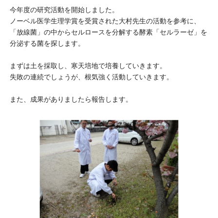
大学院生奨学金
国際学生交流プログラ
今年度の研究活動を開始しました。
役員・評議員
公開情報
ノーベル医学生理学賞を受賞された大村先生の活動を参考に、
アクセス
ム
よくあるご質問
日本語
English
マイページ
「放線菌」の中からセルロースを分解する酵素「セルラーゼ」を
年報一覧
中谷財団レポート
分泌する菌を探します。
科学教育振興助成・
サイトマップ
中谷財団アーカイブ
まずは土を採取し、寒天培地で培養していきます。
次世代理系人材育成プ
失敗の連続でしょうが、根気強く活動していきます。
ログラム助成
また、成果がありましたら報告します。