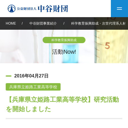
HOME
/
中谷財団事業紹介
/
科学教育振興助成・次世代理系人材
トップ
科学教育振興助成
中谷財団について
活動Now!
中谷財団について
理事長挨拶
中谷財団事業紹介
2016年04月27日
設立趣意書
中谷財団事業紹介
財団概要
中谷賞
中谷財団動画紹介
兵庫県立姫路工業高等学校
【兵庫県立姫路工業高等学校】研究活動
40年史デジタルブック
沿革
神戸賞
長期大型研究助成
その他情報
を開始しました
中谷財団40年史
研究助成
その他情報
交流助成
個人情報保護に関する
お問い合わせ
40年史別冊
基本方針