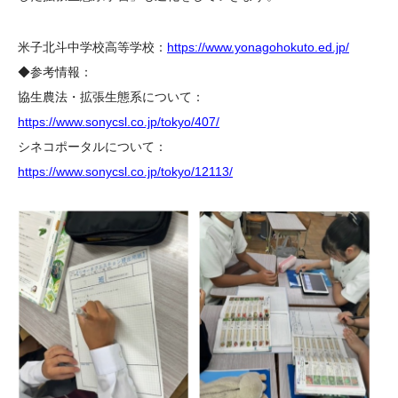
米子北斗中学校高等学校：
https://www.yonagohokuto.ed.jp/
◆参考情報：
協生農法・拡張生態系について：
https://www.sonycsl.co.jp/tokyo/407/
シネコポータルについて：
https://www.sonycsl.co.jp/tokyo/12113/