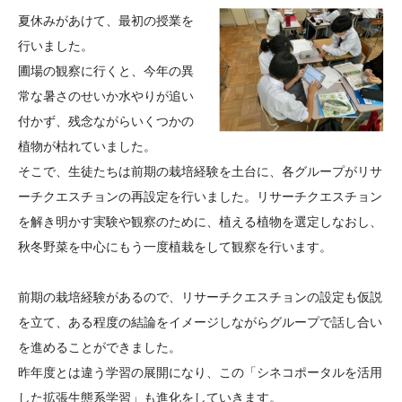
大学院生奨学金
国際学生交流プログラ
役員・評議員
公開情報
夏休みがあけて、最初の授業を
アクセス
ム
よくあるご質問
行いました。
日本語
English
マイページ
圃場の観察に行くと、今年の異
年報一覧
中谷財団レポート
常な暑さのせいか水やりが追い
科学教育振興助成・
サイトマップ
中谷財団アーカイブ
付かず、残念ながらいくつかの
次世代理系人材育成プ
植物が枯れていました。
ログラム助成
そこで、生徒たちは前期の栽培経験を土台に、各グループがリサ
ーチクエスチョンの再設定を行いました。リサーチクエスチョン
を解き明かす実験や観察のために、植える植物を選定しなおし、
秋冬野菜を中心にもう一度植栽をして観察を行います。
前期の栽培経験があるので、リサーチクエスチョンの設定も仮説
を立て、ある程度の結論をイメージしながらグループで話し合い
を進めることができました。
昨年度とは違う学習の展開になり、この「シネコポータルを活用
した拡張生態系学習」も進化をしていきます。