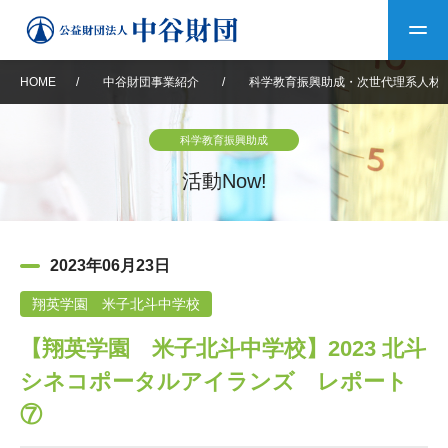
HOME
/
中谷財団事業紹介
/
科学教育振興助成・次世代理系人材
トップ
科学教育振興助成
中谷財団について
活動Now!
中谷財団について
理事長挨拶
中谷財団事業紹介
2023年06月23日
設立趣意書
中谷財団事業紹介
財団概要
中谷賞
中谷財団動画紹介
翔英学園 米子北斗中学校
【翔英学園 米子北斗中学校】2023 北斗
40年史デジタルブック
沿革
神戸賞
長期大型研究助成
その他情報
シネコポータルアイランズ レポート
中谷財団40年史
研究助成
その他情報
交流助成
個人情報保護に関する
⑦
お問い合わせ
40年史別冊
基本方針