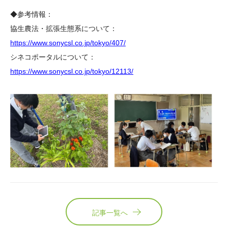
◆参考情報：
協生農法・拡張生態系について：
https://www.sonycsl.co.jp/tokyo/407/
シネコポータルについて：
https://www.sonycsl.co.jp/tokyo/12113/
記事一覧へ