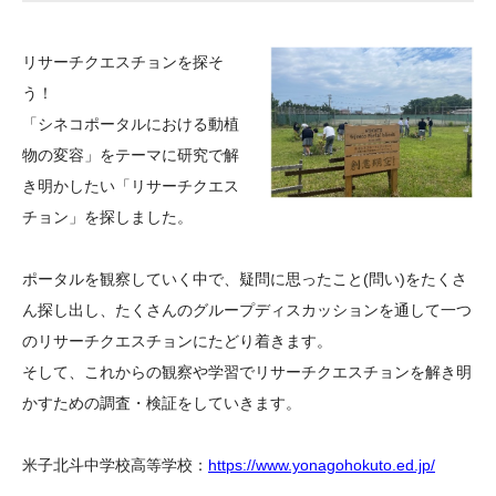
大学院生奨学金
国際学生交流プログラ
役員・評議員
公開情報
アクセス
ム
よくあるご質問
リサーチクエスチョンを探そ
日本語
English
マイページ
年報一覧
中谷財団レポート
う！
科学教育振興助成・
サイトマップ
中谷財団アーカイブ
「シネコポータルにおける動植
次世代理系人材育成プ
物の変容」をテーマに研究で解
き明かしたい「リサーチクエス
ログラム助成
チョン」を探しました。
ポータルを観察していく中で、疑問に思ったこと(問い)をたくさ
ん探し出し、たくさんのグループディスカッションを通して一つ
のリサーチクエスチョンにたどり着きます。
そして、これからの観察や学習でリサーチクエスチョンを解き明
かすための調査・検証をしていきます。
米子北斗中学校高等学校：
https://www.yonagohokuto.ed.jp/