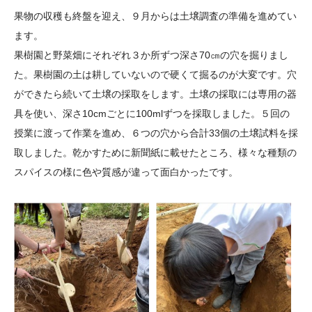
大学院生奨学金
国際学生交流プログラ
役員・評議員
公開情報
果物の収穫も終盤を迎え、９月からは土壌調査の準備を進めてい
アクセス
ム
よくあるご質問
ます。
日本語
English
マイページ
果樹園と野菜畑にそれぞれ３か所ずつ深さ70㎝の穴を掘りまし
年報一覧
中谷財団レポート
た。果樹園の土は耕していないので硬くて掘るのが大変です。穴
科学教育振興助成・
サイトマップ
中谷財団アーカイブ
ができたら続いて土壌の採取をします。土壌の採取には専用の器
次世代理系人材育成プ
具を使い、深さ10cmごとに100mlずつを採取しました。５回の
ログラム助成
授業に渡って作業を進め、６つの穴から合計33個の土壌試料を採
取しました。乾かすために新聞紙に載せたところ、様々な種類の
スパイスの様に色や質感が違って面白かったです。