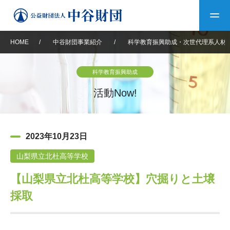
HOME
/
中谷財団事業紹介
/
科学教育振興助成・次世代理系人材
トップ
科学教育振興助成
中谷財団について
活動Now!
中谷財団について
理事長挨拶
中谷財団事業紹介
2023年10月23日
設立趣意書
中谷財団事業紹介
財団概要
中谷賞
中谷財団動画紹介
山梨県立北杜高等学校
【山梨県立北杜高等学校】穴掘りと土壌
40年史デジタルブック
沿革
神戸賞
長期大型研究助成
その他情報
採取
中谷財団40年史
研究助成
その他情報
交流助成
個人情報保護に関する
お問い合わせ
40年史別冊
基本方針