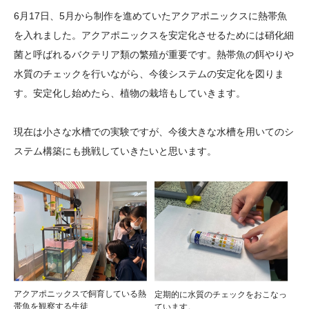
大学院生奨学金
国際学生交流プログラ
役員・評議員
公開情報
6月17日、5月から制作を進めていたアクアポニックスに熱帯魚
アクセス
ム
よくあるご質問
を入れました。アクアポニックスを安定化させるためには硝化細
日本語
English
マイページ
菌と呼ばれるバクテリア類の繁殖が重要です。熱帯魚の餌やりや
年報一覧
中谷財団レポート
水質のチェックを行いながら、今後システムの安定化を図りま
科学教育振興助成・
サイトマップ
中谷財団アーカイブ
す。安定化し始めたら、植物の栽培もしていきます。
次世代理系人材育成プ
ログラム助成
現在は小さな水槽での実験ですが、今後大きな水槽を用いてのシ
ステム構築にも挑戦していきたいと思います。
アクアポニックスで飼育している熱
定期的に水質のチェックをおこなっ
帯魚を観察する生徒
ています。