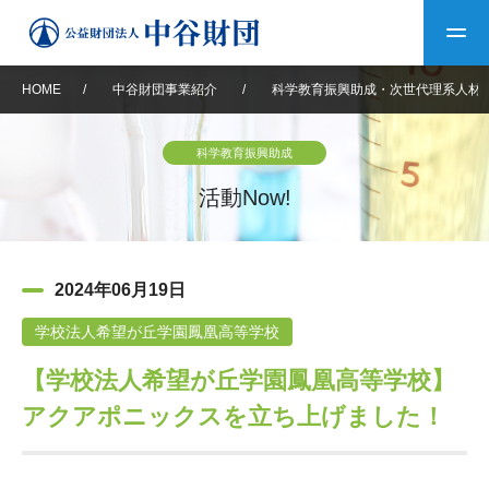
HOME
/
中谷財団事業紹介
/
科学教育振興助成・次世代理系人材
トップ
科学教育振興助成
中谷財団について
活動Now!
中谷財団について
理事長挨拶
中谷財団事業紹介
2024年06月19日
設立趣意書
中谷財団事業紹介
財団概要
中谷賞
中谷財団動画紹介
学校法人希望が丘学園鳳凰高等学校
【学校法人希望が丘学園鳳凰高等学校】
40年史デジタルブック
沿革
神戸賞
長期大型研究助成
その他情報
アクアポニックスを立ち上げました！
中谷財団40年史
研究助成
その他情報
交流助成
個人情報保護に関する
お問い合わせ
40年史別冊
基本方針