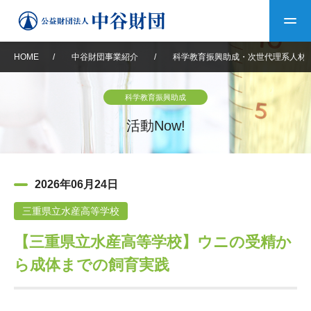
HOME
/
中谷財団事業紹介
/
科学教育振興助成・次世代理系人材
トップ
科学教育振興助成
中谷財団について
活動Now!
中谷財団について
理事長挨拶
中谷財団事業紹介
2026年06月24日
設立趣意書
中谷財団事業紹介
財団概要
中谷賞
中谷財団動画紹介
三重県立水産高等学校
【三重県立水産高等学校】ウニの受精か
40年史デジタルブック
沿革
神戸賞
長期大型研究助成
その他情報
ら成体までの飼育実践
中谷財団40年史
研究助成
その他情報
交流助成
個人情報保護に関する
お問い合わせ
40年史別冊
基本方針