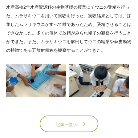
大学院生奨学金
国際学生交流プログラ
役員・評議員
公開情報
水産高校2年水産資源科の生物基礎の授業にてウニの受精を行っ
アクセス
ム
よくあるご質問
た。ムラサキウニを用いて実験を行った。実験結果としては、採
日本語
English
マイページ
集したムラサキウニがすべて雄であったため、受精させることは
年報一覧
中谷財団レポート
できなかった。多くの個体で放精がみられ精子の観察を行うこと
科学教育振興助成・
サイトマップ
中谷財団アーカイブ
ができた。また、ムラサキウニを解剖してウニの精巣や棘皮動物
次世代理系人材育成プ
の特徴である五放射相称を観察することができた。
ログラム助成
記事一覧へ