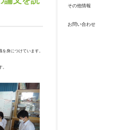
の論文を読
その他情報
40年
交流
中谷
お問い合わせ
大学
国際
役員
識を身につけています。
科学
公開
す。
次世
年報
中谷