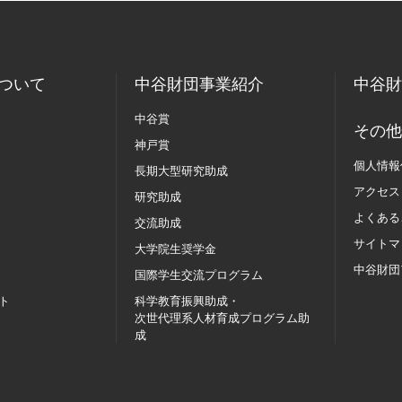
ついて
中谷財団事業紹介
中谷財
中谷賞
その他
神戸賞
個人情報
長期大型研究助成
アクセス
研究助成
よくある
交流助成
サイトマ
大学院生奨学金
中谷財団
国際学生交流
プログラム
ト
科学教育振興助成・
次世代理系人材育成プログラム助
成