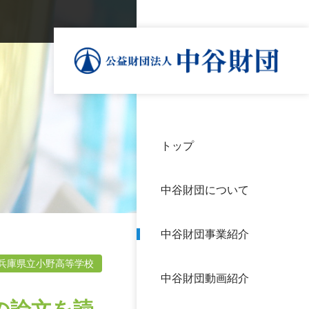
トップ
理事
中谷
個人
基本
中谷財団について
設立
神戸
アク
中谷財団事業紹介
財団
長期
よく
兵庫県立小野高等学校
中谷財団動画紹介
沿革
研究
サイ