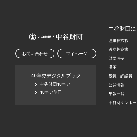
中谷財団に
理事長挨拶
設立趣意書
お問い合わせ
マイページ
財団概要
沿革
40年史デジタルブック
役員・評議員
中谷財団40年史
公開情報
40年史別冊
年報一覧
中谷財団レポー