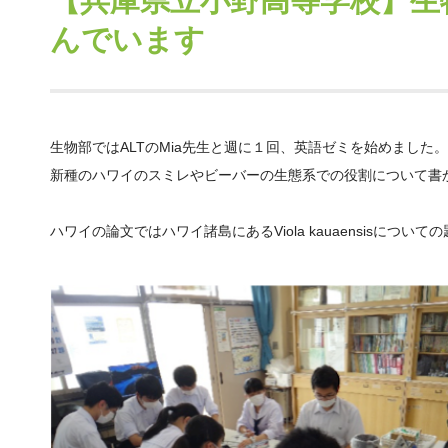
【兵庫県立小野高等学校】生物
んでいます
生物部では
ALT
の
Mia
先生と週に１回、英語ゼミを始めました。
新種のハワイのスミレやビーバーの生態系での役割について書
ハワイの論文ではハワイ諸島にある
Viola kauaensis
についての