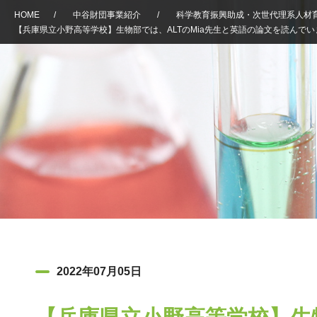
HOME
/
中谷財団事業紹介
/
科学教育振興助成・次世代理系人材
【兵庫県立小野高等学校】生物部では、ALTのMia先生と英語の論文を読んでい
2022年07月05日