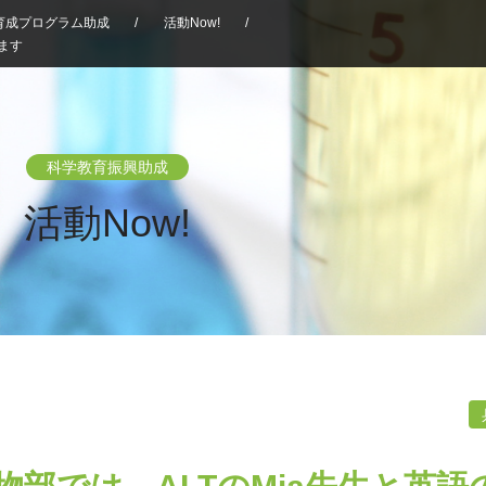
育成プログラム助成
/
活動Now!
/
ます
科学教育振興助成
活動Now!