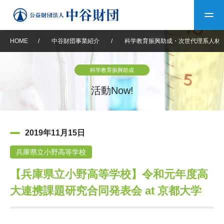
HOME
/
中谷財団事業紹介
/
科学教育振興助成・次世代理系人材
トップ
科学教育振興助成
中谷財団について
活動Now!
中谷財団について
理事長挨拶
中谷財団事業紹介
2019年11月15日
設立趣意書
中谷財団事業紹介
財団概要
中谷賞
中谷財団動画紹介
兵庫県立小野高等学校
【兵庫県立小野高等学校】令和元年度高
40年史デジタルブック
沿革
神戸賞
長期大型研究助成
その他情報
大連携課題研究合同発表会 at 京都大学
中谷財団40年史
研究助成
その他情報
交流助成
個人情報保護に関する
お問い合わせ
40年史別冊
基本方針