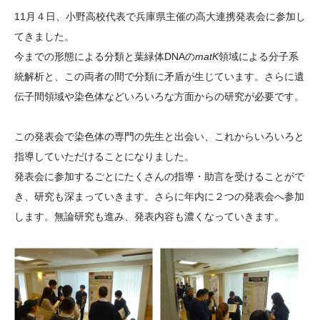
大学院生奨学金
国際学生交流プログラ
役員・評議員
公開情報
11月４日、小野高校代表で兵庫県主催の高大連携発表会に参加し
アクセス
ム
よくあるご質問
てきました。
日本語
English
マイページ
今までの形態による分類と葉緑体DNAの
matK
領域による分子系
年報一覧
中谷財団レポート
統解析と、この両者の間で分類に矛盾が生じています。さらに遺
科学教育振興助成・
サイトマップ
中谷財団アーカイブ
伝子間領域や染色体などいろいろな方面からの研究が必要です。
次世代理系人材育成プ
ログラム助成
この発表会で染色体の専門の先生と出会い、これからいろいろと
指導していただけることになりました。
発表会に参加するごとにたくさんの指導・助言を受けることがで
き、研究も深まっていきます。さらに年内に２つの発表会へ参加
します。無論研究も進み、発表内容も濃くなっていきます。